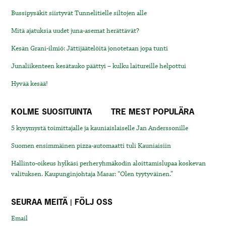
Bussipysäkit siirtyvät Tunnelitielle siltojen alle
Mitä ajatuksia uudet juna-asemat herättävät?
Kesän Grani-ilmiö: Jättijäätelöitä jonotetaan jopa tunti
Junaliikenteen kesätauko päättyi – kulku laitureille helpottui
Hyvää kesää!
KOLME SUOSITUINTA
TRE MEST POPULÄRA
5 kysymystä toimittajalle ja kauniaislaiselle Jan Anderssonille
Suomen ensimmäinen pizza-automaatti tuli Kauniaisiin
Hallinto-oikeus hylkäsi perheryhmäkodin aloittamislupaa koskevan
valituksen. Kaupunginjohtaja Masar: “Olen tyytyväinen.”
SEURAA MEITÄ | FÖLJ OSS
Email