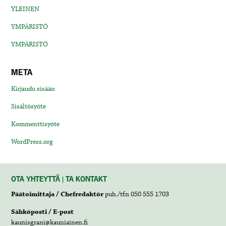
YLEINEN
YMPÄRISTÖ
YMPÄRISTÖ
META
Kirjaudu sisään
Sisältösyöte
Kommenttisyöte
WordPress.org
OTA YHTEYTTÄ | TA KONTAKT
Päätoimittaja / Chefredaktör
puh./tfn 050 555 1703
Sähköposti / E-post
kaunisgrani@kauniainen.fi