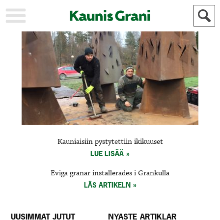
KAUPUNKI
STADEN
AJANKOHTAISTA
AKTUELLT
URHEILU
IDROTT
KULTTUURI
KULTUR
HISTORIA
HISTORIA
YLEINEN
ALLMÄN
FÖR
Kauniaisiin pystytettiin ikikuuset
MAINOSTAJILLE
ANNONSÖRER
LUE LISÄÄ
Eviga granar installerades i Grankulla
LÄS ARTIKELN
UUSIMMAT JUTUT
NYASTE ARTIKLAR