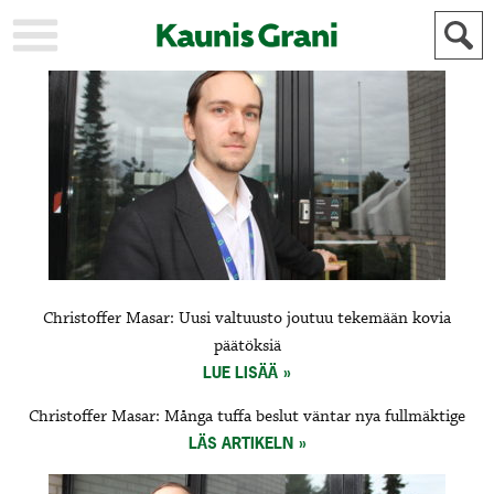
KAUPUNKI
STADEN
AJANKOHTAISTA
AKTUELLT
URHEILU
IDROTT
KULTTUURI
KULTUR
HISTORIA
HISTORIA
YLEINEN
ALLMÄN
FÖR
Christoffer Masar: Uusi valtuusto joutuu tekemään kovia
MAINOSTAJILLE
ANNONSÖRER
päätöksiä
LUE LISÄÄ
Christoffer Masar: Många tuffa beslut väntar nya fullmäktige
LÄS ARTIKELN