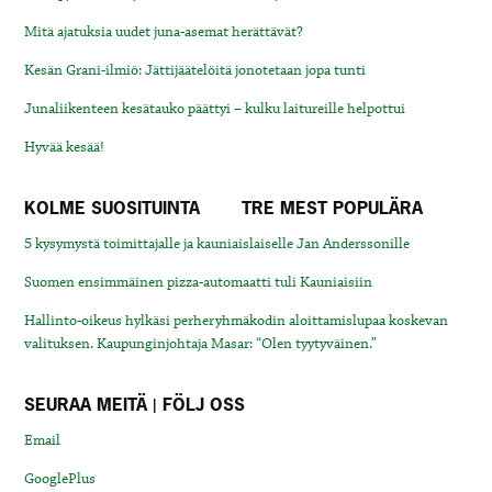
Mitä ajatuksia uudet juna-asemat herättävät?
Kesän Grani-ilmiö: Jättijäätelöitä jonotetaan jopa tunti
Junaliikenteen kesätauko päättyi – kulku laitureille helpottui
Hyvää kesää!
KOLME SUOSITUINTA
TRE MEST POPULÄRA
5 kysymystä toimittajalle ja kauniaislaiselle Jan Anderssonille
Suomen ensimmäinen pizza-automaatti tuli Kauniaisiin
Hallinto-oikeus hylkäsi perheryhmäkodin aloittamislupaa koskevan
valituksen. Kaupunginjohtaja Masar: “Olen tyytyväinen.”
SEURAA MEITÄ | FÖLJ OSS
Email
GooglePlus