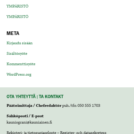
YMPÄRISTÖ
YMPÄRISTÖ
META
Kirjaudu sisään
Sisältösyöte
Kommenttisyöte
WordPress.org
OTA YHTEYTTÄ | TA KONTAKT
Päätoimittaja / Chefredaktör
puh./tfn 050 555 1703
Sähköposti / E-post
kaunisgrani@kauniainen.fi
Rekisteri- ja tietosuojaseloste – Register- och datasekretess