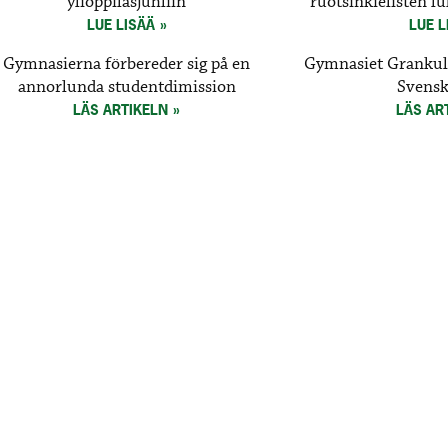
ylioppilasjuhliin
ruotsinkielisten l
LUE LISÄÄ
LUE L
Gymnasierna förbereder sig på en
Gymnasiet Grankull
annorlunda studentdimission
Svensk
LÄS ARTIKELN
LÄS AR