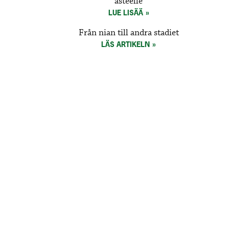
asteelle
LUE LISÄÄ
Från nian till andra stadiet
LÄS ARTIKELN