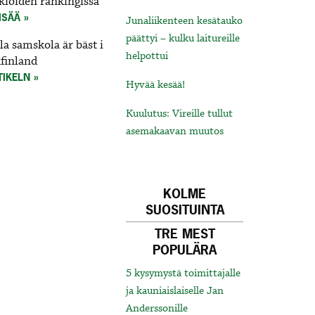
ukioiden rankingissa
ISÄÄ
Junaliikenteen kesätauko
päättyi – kulku laitureille
a samskola är bäst i
helpottui
finland
TIKELN
Hyvää kesää!
Kuulutus: Vireille tullut
asemakaavan muutos
KOLME
SUOSITUINTA
TRE MEST
POPULÄRA
5 kysymystä toimittajalle
ja kauniaislaiselle Jan
Anderssonille