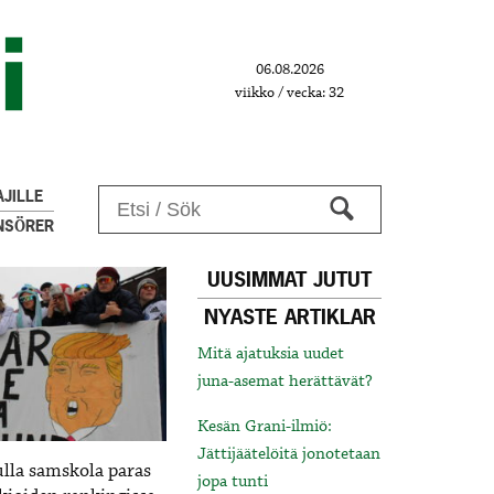
06.08.2026
viikko / vecka: 32
JILLE
NSÖRER
UUSIMMAT JUTUT
NYASTE ARTIKLAR
Mitä ajatuksia uudet
juna-asemat herättävät?
Kesän Grani-ilmiö:
Jättijäätelöitä jonotetaan
lla samskola paras
jopa tunti