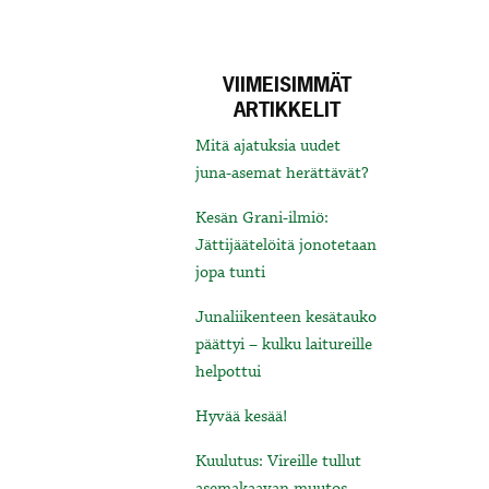
VIIMEISIMMÄT
ARTIKKELIT
Mitä ajatuksia uudet
juna-asemat herättävät?
Kesän Grani-ilmiö:
Jättijäätelöitä jonotetaan
jopa tunti
Junaliikenteen kesätauko
päättyi – kulku laitureille
helpottui
Hyvää kesää!
Kuulutus: Vireille tullut
asemakaavan muutos