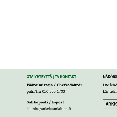
OTA YHTEYTTÄ | TA KONTAKT
NÄKÖISL
Päätoimittaja / Chefredaktör
Lue leh
puh./tfn 050 555 1703
Läs tidn
Sähköposti / E-post
ARKIS
kaunisgrani@kauniainen.fi