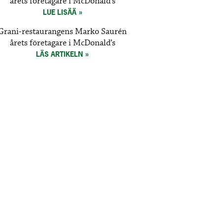
årets företagare i McDonald’s
LUE LISÄÄ
Grani-restaurangens Marko Saurén
årets företagare i McDonald’s
LÄS ARTIKELN