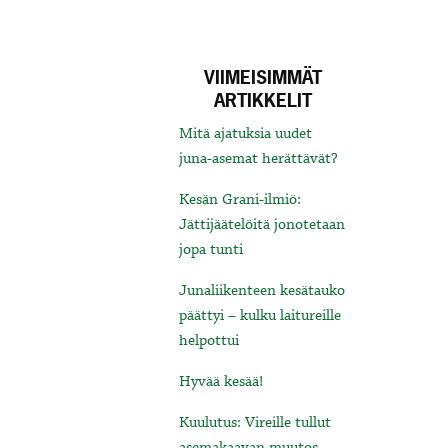
VIIMEISIMMÄT
ARTIKKELIT
Mitä ajatuksia uudet
juna-asemat herättävät?
Kesän Grani-ilmiö:
Jättijäätelöitä jonotetaan
jopa tunti
Junaliikenteen kesätauko
päättyi – kulku laitureille
helpottui
Hyvää kesää!
Kuulutus: Vireille tullut
asemakaavan muutos