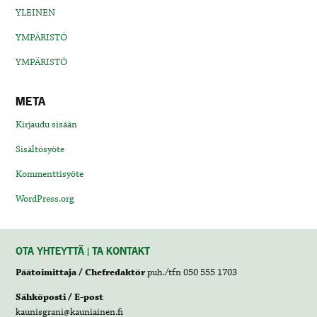
YLEINEN
YMPÄRISTÖ
YMPÄRISTÖ
META
Kirjaudu sisään
Sisältösyöte
Kommenttisyöte
WordPress.org
OTA YHTEYTTÄ | TA KONTAKT
Päätoimittaja / Chefredaktör
puh./tfn 050 555 1703
Sähköposti / E-post
kaunisgrani@kauniainen.fi