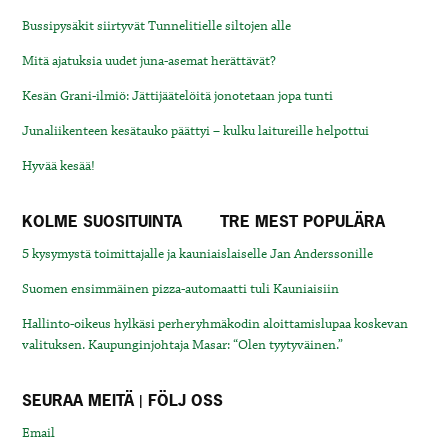
Bussipysäkit siirtyvät Tunnelitielle siltojen alle
Mitä ajatuksia uudet juna-asemat herättävät?
Kesän Grani-ilmiö: Jättijäätelöitä jonotetaan jopa tunti
Junaliikenteen kesätauko päättyi – kulku laitureille helpottui
Hyvää kesää!
KOLME SUOSITUINTA
TRE MEST POPULÄRA
5 kysymystä toimittajalle ja kauniaislaiselle Jan Anderssonille
Suomen ensimmäinen pizza-automaatti tuli Kauniaisiin
Hallinto-oikeus hylkäsi perheryhmäkodin aloittamislupaa koskevan
valituksen. Kaupunginjohtaja Masar: “Olen tyytyväinen.”
SEURAA MEITÄ | FÖLJ OSS
Email