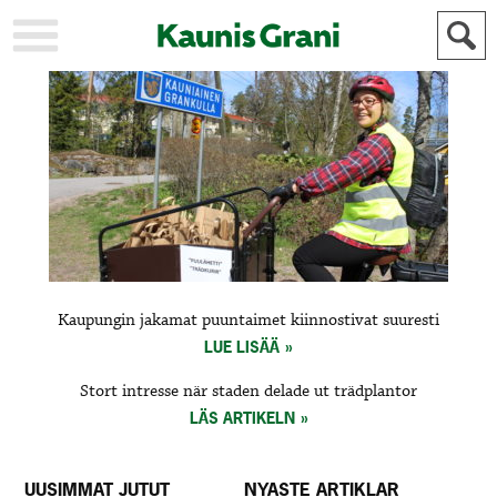
KAUPUNKI
STADEN
AJANKOHTAISTA
AKTUELLT
URHEILU
IDROTT
KULTTUURI
KULTUR
HISTORIA
HISTORIA
YLEINEN
ALLMÄN
FÖR
Kaupungin jakamat puuntaimet kiinnostivat suuresti
MAINOSTAJILLE
ANNONSÖRER
LUE LISÄÄ
Stort intresse när staden delade ut trädplantor
LÄS ARTIKELN
UUSIMMAT JUTUT
NYASTE ARTIKLAR