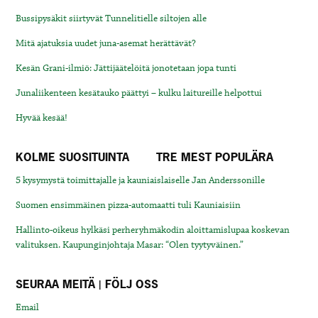
Bussipysäkit siirtyvät Tunnelitielle siltojen alle
Mitä ajatuksia uudet juna-asemat herättävät?
Kesän Grani-ilmiö: Jättijäätelöitä jonotetaan jopa tunti
Junaliikenteen kesätauko päättyi – kulku laitureille helpottui
Hyvää kesää!
KOLME SUOSITUINTA
TRE MEST POPULÄRA
5 kysymystä toimittajalle ja kauniaislaiselle Jan Anderssonille
Suomen ensimmäinen pizza-automaatti tuli Kauniaisiin
Hallinto-oikeus hylkäsi perheryhmäkodin aloittamislupaa koskevan
valituksen. Kaupunginjohtaja Masar: “Olen tyytyväinen.”
SEURAA MEITÄ | FÖLJ OSS
Email