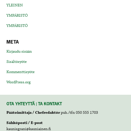
YLEINEN
YMPÄRISTÖ
YMPÄRISTÖ
META
Kirjaudu sisään
Sisältösyöte
Kommenttisyöte
WordPress.org
OTA YHTEYTTÄ | TA KONTAKT
Päätoimittaja / Chefredaktör
puh./tfn 050 555 1703
Sähköposti / E-post
kaunisgrani@kauniainen.fi