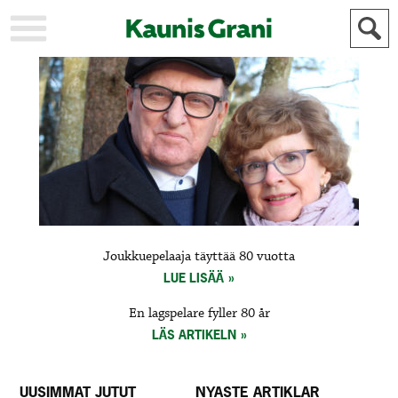
KAUPUNKI
STADEN
AJANKOHTAISTA
AKTUELLT
URHEILU
IDROTT
KULTTUURI
KULTUR
HISTORIA
HISTORIA
YLEINEN
ALLMÄN
FÖR
Joukkuepelaaja täyttää 80 vuotta
MAINOSTAJILLE
ANNONSÖRER
LUE LISÄÄ
En lagspelare fyller 80 år
LÄS ARTIKELN
UUSIMMAT JUTUT
NYASTE ARTIKLAR