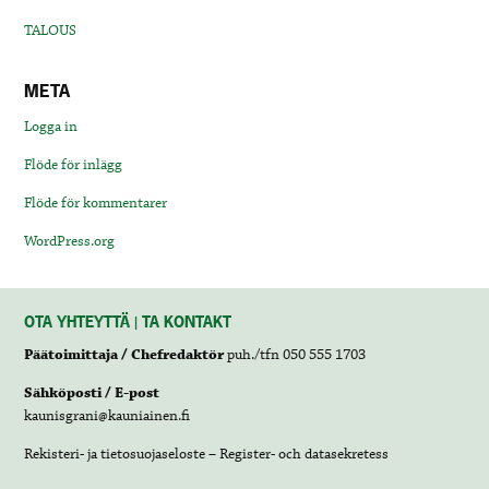
TALOUS
META
Logga in
Flöde för inlägg
Flöde för kommentarer
WordPress.org
OTA YHTEYTTÄ | TA KONTAKT
Päätoimittaja / Chefredaktör
puh./tfn 050 555 1703
Sähköposti / E-post
kaunisgrani@kauniainen.fi
Rekisteri- ja tietosuojaseloste – Register- och datasekretess