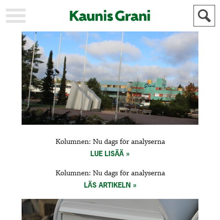
KAUPUNKI
STADEN
AJANKOHTAISTA
AKTUELLT
URHEILU
IDROTT
KULTTUURI
KULTUR
HISTORIA
HISTORIA
YLEINEN
ALLMÄN
FÖR
Kolumnen: Nu dags för analyserna
MAINOSTAJILLE
ANNONSÖRER
LUE LISÄÄ
Kolumnen: Nu dags för analyserna
LÄS ARTIKELN