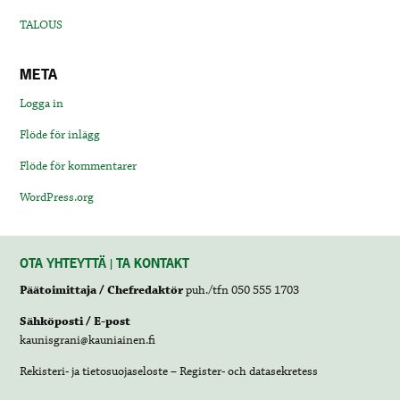
TALOUS
META
Logga in
Flöde för inlägg
Flöde för kommentarer
WordPress.org
OTA YHTEYTTÄ | TA KONTAKT
Päätoimittaja / Chefredaktör
puh./tfn 050 555 1703
Sähköposti / E-post
kaunisgrani@kauniainen.fi
Rekisteri- ja tietosuojaseloste – Register- och datasekretess