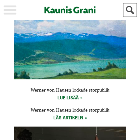
KAUPUNKI
STADEN
AJANKOHTAISTA
AKTUELLT
URHEILU
IDROTT
KULTTUURI
KULTUR
HISTORIA
HISTORIA
YLEINEN
ALLMÄN
FÖR
Werner von Hausen lockade storpublik
MAINOSTAJILLE
ANNONSÖRER
LUE LISÄÄ
Werner von Hausen lockade storpublik
LÄS ARTIKELN