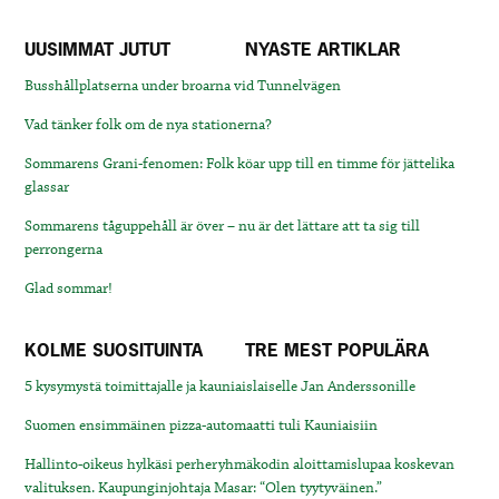
UUSIMMAT JUTUT
NYASTE ARTIKLAR
Busshållplatserna under broarna vid Tunnelvägen
Vad tänker folk om de nya stationerna?
Sommarens Grani-fenomen: Folk köar upp till en timme för jättelika
glassar
Sommarens tåguppehåll är över – nu är det lättare att ta sig till
perrongerna
Glad sommar!
KOLME SUOSITUINTA
TRE MEST POPULÄRA
5 kysymystä toimittajalle ja kauniaislaiselle Jan Anderssonille
Suomen ensimmäinen pizza-automaatti tuli Kauniaisiin
Hallinto-oikeus hylkäsi perheryhmäkodin aloittamislupaa koskevan
valituksen. Kaupunginjohtaja Masar: “Olen tyytyväinen.”