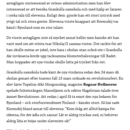
antagligen ointresserad av ortens administration men han blev
intresserad av att besöka Grankulla samskola och med hjälp av läraren
i ryska tala till eleverna. Enligt dem gjorde han ett stort intryck med
yvigt tal och stora gester. Eleverna visste knappast att Kerenskij var
känd i Ryssland som en stor talare.
De visste antagligen inte så mycket annat heller men kanske att han
varit med om att störta tsar Nikolaj II samma vinter. Det räckte för att
han skulle mötas av jubel, inte bara i skolan utan också ute i Grankulla
där invånarna körde upp tacksamma blomsterhälsningar till Badet.
Man hoppades att nya vindar skulle lätta på trycket från öst.
Grankulla samskola hade känt de nya vindarna redan den 24 mars då
skolan genast efter tsarens fall 15 mars ordnade en revolutionsfest. En
elev läste Topelius dikt Morgonsång, magister
Ragnar Hollmerus
spelade frihetssången Marseljäsen och rektor Hagelstam talade över
ämnet Revolutioner. Att sedan i april få ta emot den nya ledaren för
Ryssland – och storfurstendömet Finland – kändes stort. Så här sade
Kerenskij bland annat till eleverna: ”Kom ihåg att alltid kämpa för
idéerna, för det ädla och sanna! Låt er aldrig tryckas ned, ni behöver
aldrig låta er böjas under slaveriets ok!”