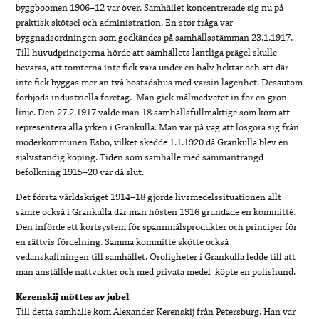
byggboomen 1906–12 var över. Samhället koncentrerade sig nu på
praktisk skötsel och administration. En stor fråga var
byggnadsordningen som godkändes på samhällsstämman 23.1.1917.
Till huvudprinciperna hörde att samhällets lantliga prägel skulle
bevaras, att tomterna inte fick vara under en halv hektar och att där
inte fick byggas mer än två bostadshus med varsin lägenhet. Dessutom
förbjöds industriella företag. Man gick målmedvetet in för en grön
linje. Den 27.2.1917 valde man 18 samhällsfullmäktige som kom att
representera alla yrken i Grankulla. Man var på väg att lösgöra sig från
moderkommunen Esbo, vilket skedde 1.1.1920 då Grankulla blev en
självständig köping. Tiden som samhälle med sammanträngd
befolkning 1915–20 var då slut.
Det första världskriget 1914–18 gjorde livsmedelssituationen allt
sämre också i Grankulla där man hösten 1916 grundade en kommitté.
Den införde ett kortsystem för spannmålsprodukter och principer för
en rättvis fördelning. Samma kommitté skötte också
vedanskaffningen till samhället. Oroligheter i Grankulla ledde till att
man anställde nattvakter och med privata medel köpte en polishund.
Kerenskij möttes av jubel
Till detta samhälle kom Alexander Kerenskij från Petersburg. Han var