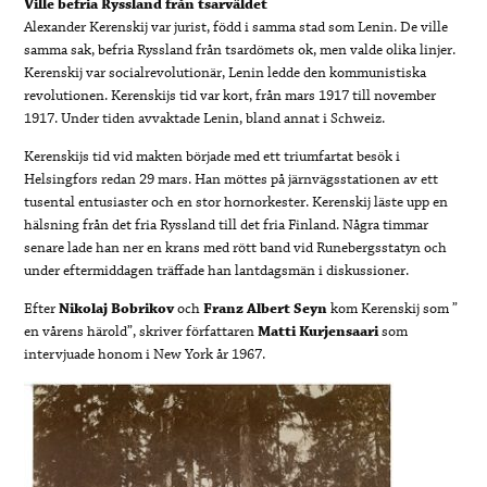
Ville befria Ryssland från tsarväldet
Alexander Kerenskij var jurist, född i samma stad som Lenin. De ville
samma sak, befria Ryssland från tsardömets ok, men valde olika linjer.
Kerenskij var socialrevolutionär, Lenin ledde den kommunistiska
revolutionen. Kerenskijs tid var kort, från mars 1917 till november
1917. Under tiden avvaktade Lenin, bland annat i Schweiz.
Kerenskijs tid vid makten började med ett triumfartat besök i
Helsingfors redan 29 mars. Han möttes på järnvägsstationen av ett
tusental entusiaster och en stor hornorkester. Kerenskij läste upp en
hälsning från det fria Ryssland till det fria Finland. Några timmar
senare lade han ner en krans med rött band vid Runebergsstatyn och
under eftermiddagen träffade han lantdagsmän i diskussioner.
Efter
Nikolaj Bobrikov
och
Franz Albert Seyn
kom Kerenskij som ”
en vårens härold”, skriver författaren
Matti Kurjensaari
som
intervjuade honom i New York år 1967.