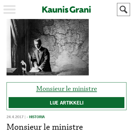
KAUPUNKI
STADEN
AJANKOHTAISTA
AKTUELLT
URHEILU
IDROTT
KULTTUURI
KULTUR
HISTORIA
HISTORIA
YLEINEN
ALLMÄN
FÖR
Monsieur le ministre
MAINOSTAJILLE
ANNONSÖRER
LUE ARTIKKELI
24.4.2017
|
- HISTORIA
Monsieur le ministre