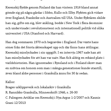
Kerenskij flydde genom Finland där han vintern 1918 bland annat
gömde sig på några gårdar i Sibbo, Kullo och Illby. Flykten gick vidare
över England, Frankrike och Australien till USA. Under flyktåren skilde
han sig, gifte om sig, blev änkling, bodde i New York i flera decennier
och undervisade i revolutionsteori och internationell politik vid olika
universitet i USA (Stanford och Harvard).
Han dog sommaren 1970 och begravdes i England. Där växte hans
söner från det första äktenskapet upp och där finns hans ättlingar.
Kerenskij misslyckades i sin uppgift. I en intervju 1967 sade han att
han misslyckades för att han var naiv. Han fick aldrig en erkänd plats i
världshistorien. Han ignorerades i Ryssland och i Finland skrev man
en nidvisa om honom som man i många generationer kunde utantill,
även bland äldre personer i Grankulla ännu för 30 år sedan.
Källor:
Brages urklippsverk och lokalarkiv i Grankulla
R. Rannikko Grankulla, Minnesskrift 1946, s. 26-30
C. Palmgren Artiklar om Kerenskij i Nya Argus 1-2/2007 och Kaunis
Grani 12/2013