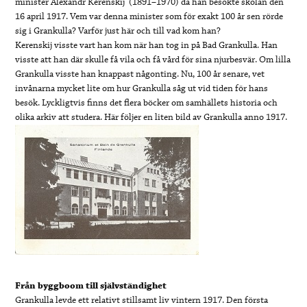
minister Alexandr Kerenskij (1891–1970) då han besökte skolan den
16 april 1917. Vem var denna minister som för exakt 100 år sen rörde
sig i Grankulla? Varför just här och till vad kom han?
Kerenskij visste vart han kom när han tog in på Bad Grankulla. Han
visste att han där skulle få vila och få vård för sina njurbesvär. Om lilla
Grankulla visste han knappast någonting. Nu, 100 år senare, vet
invånarna mycket lite om hur Grankulla såg ut vid tiden för hans
besök. Lyckligtvis finns det flera böcker om samhällets historia och
olika arkiv att studera. Här följer en liten bild av Grankulla anno 1917.
Från byggboom till självständighet
Grankulla levde ett relativt stillsamt liv vintern 1917. Den första