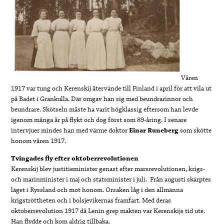
Våren
1917 var tung och Kerenskij återvände till Finland i april för att vila ut
på Badet i Grankulla. Där omgav han sig med beundrarinnor och
beundrare. Skötseln måste ha varit högklassig eftersom han levde
igenom många år på flykt och dog först som 89-åring. I senare
intervjuer mindes han med värme doktor
Einar Runeberg
som skötte
honom våren 1917.
Tvingades fly efter oktoberrevolutionen
Kerenskij blev justitieminister genast efter marsrevolutionen, krigs-
och marinminister i maj och statsminister i juli. Från augusti skärptes
läget i Ryssland och mot honom. Orsaken låg i den allmänna
krigströttheten och i bolsjevikernas framfart. Med deras
oktoberrevolution 1917 då Lenin grep makten var Kerenskijs tid ute.
Han flydde och kom aldrig tillbaka.