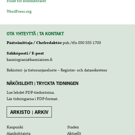
Flöde för kommentarer
WordPress.org
OTA YHTEYTTÄ | TA KONTAKT
Päätoimittaja / Chefredaktör
puh./tfn 050 555 1703
Sähköposti / E-post
kaunisgrani@kauniainen.fi
Rekisteri- ja tietosuojaseloste – Register- och datasekretess
NÄKÖISLEHTI | TRYCKTA TIDNINGEN
Lue lehdet
PDF-tiedostoina
.
Läs tidningarna i
PDF-format
.
ARKISTO | ARKIV
Kaupunki
Staden
Ajankohtaista
Aktuellt