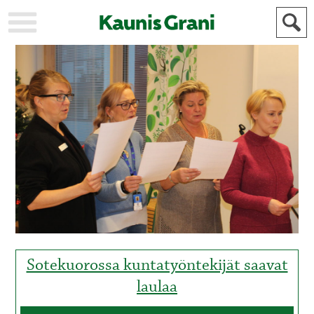
KAUPUNKI
STADEN
AJANKOHTAISTA
AKTUELLT
URHEILU
IDROTT
KULTTUURI
KULTUR
HISTORIA
HISTORIA
YLEINEN
ALLMÄN
FÖR
MAINOSTAJILLE
ANNONSÖRER
Sotekuorossa kuntatyöntekijät saavat
laulaa