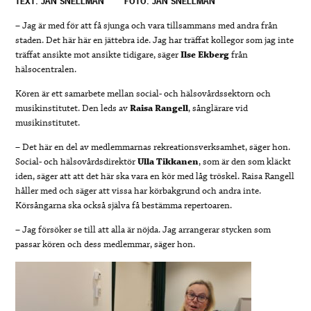
TEXT: JAN SNELLMAN
FOTO: JAN SNELLMAN
– Jag är med för att få sjunga och vara tillsammans med andra från
staden. Det här här en jättebra ide. Jag har träffat kollegor som jag inte
träffat ansikte mot ansikte tidigare, säger
Ilse Ekberg
från
hälsocentralen.
Kören är ett samarbete mellan social- och hälsovårdssektorn och
musikinstitutet. Den leds av
Raisa Rangell
, sånglärare vid
musikinstitutet.
– Det här en del av medlemmarnas rekreationsverksamhet, säger hon.
Social- och hälsovårdsdirektör
Ulla Tikkanen
, som är den som kläckt
iden, säger att att det här ska vara en kör med låg tröskel. Raisa Rangell
håller med och säger att vissa har körbakgrund och andra inte.
Körsångarna ska också själva få bestämma repertoaren.
– Jag försöker se till att alla är nöjda. Jag arrangerar stycken som
passar kören och dess medlemmar, säger hon.