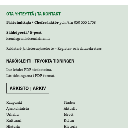
OTA YHTEYTTÄ | TA KONTAKT
Päätoimittaja / Chefredaktör
puh./tfn 050 555 1703
Sähköposti / E-post
kaunisgrani@kauniainen.fi
Rekisteri- ja tietosuojaseloste – Register- och datasekretess
NÄKÖISLEHTI | TRYCKTA TIDNINGEN
Lue lehdet
PDF-tiedostoina
.
Läs tidningarna i
PDF-format
.
ARKISTO | ARKIV
Kaupunki
Staden
Ajankohtaista
Aktuellt
Urheilu
Idrott
Kulttuuri
Kultur
Historia
Historia