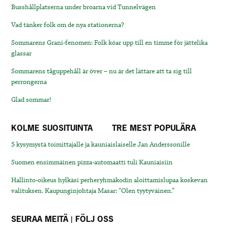
Busshållplatserna under broarna vid Tunnelvägen
Vad tänker folk om de nya stationerna?
Sommarens Grani-fenomen: Folk köar upp till en timme för jättelika
glassar
Sommarens tåguppehåll är över – nu är det lättare att ta sig till
perrongerna
Glad sommar!
KOLME SUOSITUINTA
TRE MEST POPULÄRA
5 kysymystä toimittajalle ja kauniaislaiselle Jan Anderssonille
Suomen ensimmäinen pizza-automaatti tuli Kauniaisiin
Hallinto-oikeus hylkäsi perheryhmäkodin aloittamislupaa koskevan
valituksen. Kaupunginjohtaja Masar: “Olen tyytyväinen.”
SEURAA MEITÄ | FÖLJ OSS