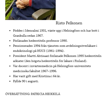
Risto Pelkonen
Föddes i Idensalmi 1931, växte upp i Helsingfors och har bott i
Grankulla sedan 1967.
Förlänades hederstiteln professor 1990.
Pensionerades 1994 från tjänsten som avdelningsöverläkare i
endokrinologi på HUCS (1981–1994).
President Martti Ahtisaari förlänade Pelkonen 1995 hederstiteln
arkiater (den högsta hederstiteln för läkare i Finland).
Var docent i invärtesmedicin på Helsingfors universitets
medicinska fakultet 1967–1996.
Har varit gift med Kristiina i 64 år.
Fyllde 90 i augusti.
ÖVERSÄTTNING: PATRICIA HEIKKILÄ