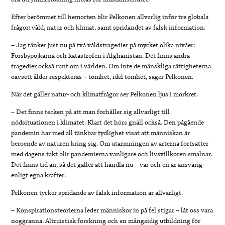
Efter berömmet till hemorten blir Pelkonen allvarlig inför tre globala
frågor: våld, natur och klimat, samt spridandet av falsk information.
– Jag tänker just nu på två våldstragedier på mycket olika nivåer:
Forsbypojkarna och katastrofen i Afghanistan. Det finns andra
tragedier också runt om i världen. Om inte de mänskliga rättigheterna
oavsett ålder respekteras – tomhet, idel tomhet, säger Pelkonen.
När det gäller natur- och klimatfrågor ser Pelkonen ljus i mörkret.
– Det finns tecken på att man förhåller sig allvarligt till
nödsituationen i klimatet. Klart det hörs gnäll också. Den pågående
pandemin har med all tänkbar tydlighet visat att människan är
beroende av naturen kring sig. Om utarmningen av arterna fortsätter
med dagens takt blir pandemierna vanligare och livsvillkoren smalnar.
Det finns tid än, så det gäller att handla nu – var och en är ansvarig
enligt egna krafter.
Pelkonen tycker spridande av falsk information är allvarligt.
– Konspirationsteorierna leder människor in på fel stigar – låt oss vara
noggranna. Altruistisk forskning och en mångsidig utbildning för