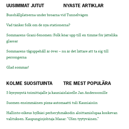
UUSIMMAT JUTUT
NYASTE ARTIKLAR
Busshållplatserna under broarna vid Tunnelvägen
Vad tänker folk om de nya stationerna?
Sommarens Grani-fenomen: Folk köar upp till en timme för jättelika
glassar
Sommarens tåguppehåll är över – nu är det lättare att ta sig till
perrongerna
Glad sommar!
KOLME SUOSITUINTA
TRE MEST POPULÄRA
5 kysymystä toimittajalle ja kauniaislaiselle Jan Anderssonille
Suomen ensimmäinen pizza-automaatti tuli Kauniaisiin
Hallinto-oikeus hylkäsi perheryhmäkodin aloittamislupaa koskevan
valituksen. Kaupunginjohtaja Masar: “Olen tyytyväinen.”