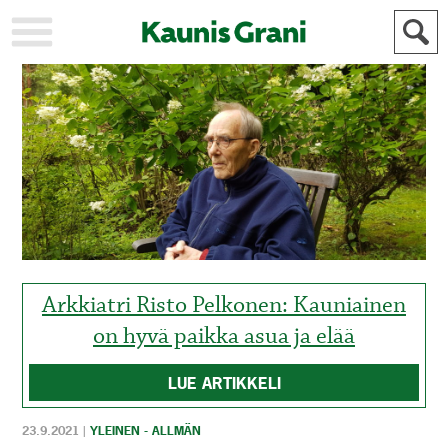
KAUPUNKI
STADEN
AJANKOHTAISTA
AKTUELLT
URHEILU
IDROTT
KULTTUURI
KULTUR
HISTORIA
HISTORIA
YLEINEN
ALLMÄN
FÖR
MAINOSTAJILLE
ANNONSÖRER
Arkkiatri Risto Pelkonen: Kauniainen
on hyvä paikka asua ja elää
LUE ARTIKKELI
23.9.2021
|
YLEINEN - ALLMÄN