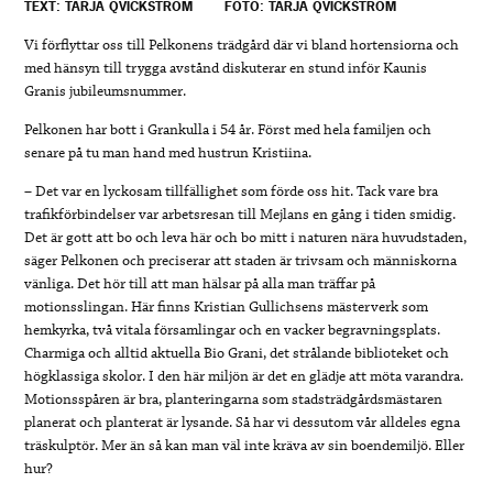
TEXT: TARJA QVICKSTRÖM
FOTO: TARJA QVICKSTRÖM
Vi förflyttar oss till Pelkonens trädgård där vi bland hortensiorna och
med hänsyn till trygga avstånd diskuterar en stund inför Kaunis
Granis jubileumsnummer.
Pelkonen har bott i Grankulla i 54 år. Först med hela familjen och
senare på tu man hand med hustrun Kristiina.
– Det var en lyckosam tillfällighet som förde oss hit. Tack vare bra
trafikförbindelser var arbetsresan till Mejlans en gång i tiden smidig.
Det är gott att bo och leva här och bo mitt i naturen nära huvudstaden,
säger Pelkonen och preciserar att staden är trivsam och människorna
vänliga. Det hör till att man hälsar på alla man träffar på
motionsslingan. Här finns Kristian Gullichsens mästerverk som
hemkyrka, två vitala församlingar och en vacker begravningsplats.
Charmiga och alltid aktuella Bio Grani, det strålande biblioteket och
högklassiga skolor. I den här miljön är det en glädje att möta varandra.
Motionsspåren är bra, planteringarna som stadsträdgårdsmästaren
planerat och planterat är lysande. Så har vi dessutom vår alldeles egna
träskulptör. Mer än så kan man väl inte kräva av sin boendemiljö. Eller
hur?