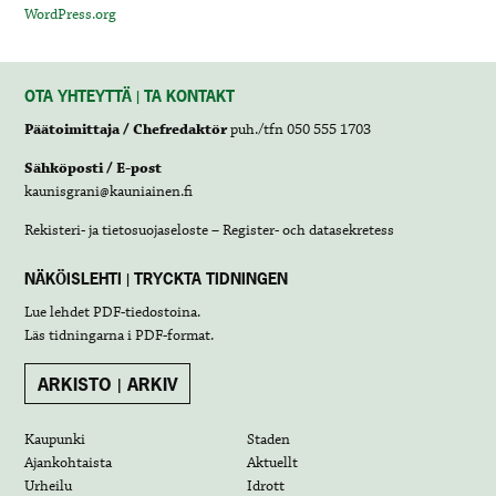
WordPress.org
OTA YHTEYTTÄ | TA KONTAKT
Päätoimittaja / Chefredaktör
puh./tfn 050 555 1703
Sähköposti / E-post
kaunisgrani@kauniainen.fi
Rekisteri- ja tietosuojaseloste – Register- och datasekretess
NÄKÖISLEHTI | TRYCKTA TIDNINGEN
Lue lehdet
PDF-tiedostoina
.
Läs tidningarna i
PDF-format
.
ARKISTO | ARKIV
Kaupunki
Staden
Ajankohtaista
Aktuellt
Urheilu
Idrott