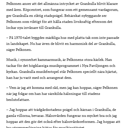
Pelkonen anser att det allmänna intrycket av Grankulla blivit klarare
med åren. Köpcentret, som fungerar som ett gemensamt vardagsrum,
ger Grankulla en riktig stadsprägel. Behärskat nybyggande ser
Pelkonen som viktigt för att hålla staden livskraftig eftersom det
lockar nya invånare till Grankulla.
– På 1970-talet byggdes märkliga hus med platta tak som inte passade
in landskapet. Nu har även de blivit en harmonisk del av Grankulla,
säger Pelkonen.
Musik, i synnerhet kammarmusik, är Pelkonens stora kärlek. Han
tackar för det högklassiga musikprogrammet i Nya Paviljongen och
kyrkan. Grankulla musikfestspel står Pelkonen speciellt nära hjärtat,
han har ju varit med och arrangerat dem.
– Vem är jag att komma med råd, men jag kan hoppas, säger Pelkonen
när jag frågar om han har särskilda hälsningar till stadens
beslutsfattare.
– Jag hoppas att trädgårdsstadens prägel och kärnan i Grankulla, de
gamla villorna, bevaras. Hälsovården fungerar nu mycket bra och jag
hoppas att den gör det också efter hälsovårdsreformen. Jag hoppas att
bra utrymmeslösning hittas för musikinstitutet.