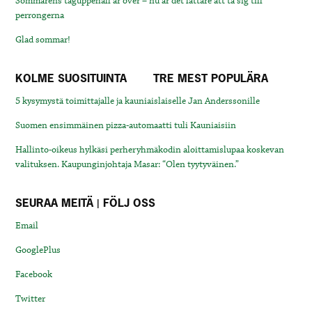
Sommarens tåguppehåll är över – nu är det lättare att ta sig till
perrongerna
Glad sommar!
KOLME SUOSITUINTA
TRE MEST POPULÄRA
5 kysymystä toimittajalle ja kauniaislaiselle Jan Anderssonille
Suomen ensimmäinen pizza-automaatti tuli Kauniaisiin
Hallinto-oikeus hylkäsi perheryhmäkodin aloittamislupaa koskevan
valituksen. Kaupunginjohtaja Masar: “Olen tyytyväinen.”
SEURAA MEITÄ | FÖLJ OSS
Email
GooglePlus
Facebook
Twitter