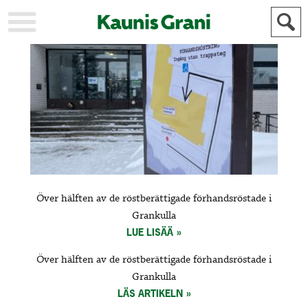
KAUPUNKI
STADEN
AJANKOHTAISTA
AKTUELLT
URHEILU
IDROTT
KULTTUURI
KULTUR
HISTORIA
HISTORIA
YLEINEN
ALLMÄN
FÖR
Över hälften av de röstberättigade förhandsröstade i
MAINOSTAJILLE
ANNONSÖRER
Grankulla
LUE LISÄÄ
Över hälften av de röstberättigade förhandsröstade i
Grankulla
LÄS ARTIKELN