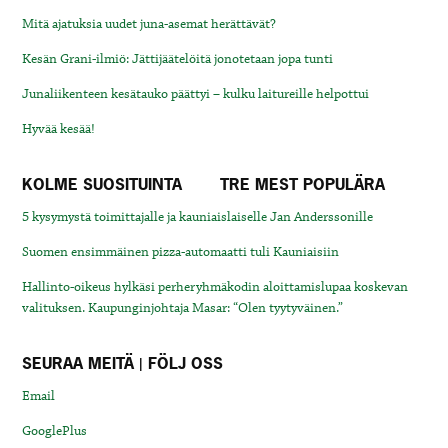
Mitä ajatuksia uudet juna-asemat herättävät?
Kesän Grani-ilmiö: Jättijäätelöitä jonotetaan jopa tunti
Junaliikenteen kesätauko päättyi – kulku laitureille helpottui
Hyvää kesää!
KOLME SUOSITUINTA
TRE MEST POPULÄRA
5 kysymystä toimittajalle ja kauniaislaiselle Jan Anderssonille
Suomen ensimmäinen pizza-automaatti tuli Kauniaisiin
Hallinto-oikeus hylkäsi perheryhmäkodin aloittamislupaa koskevan
valituksen. Kaupunginjohtaja Masar: “Olen tyytyväinen.”
SEURAA MEITÄ | FÖLJ OSS
Email
GooglePlus