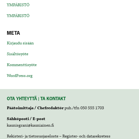
YMPÄRISTÖ
YMPÄRISTÖ
META
Kirjaudu sisään
Sisältösyöte
Kommenttisyöte
WordPress.org
OTA YHTEYTTÄ | TA KONTAKT
Päätoimittaja / Chefredaktör
puh./tfn 050 555 1703
Sähköposti / E-post
kaunisgrani@kauniainen.fi
Rekisteri- ja tietosuojaseloste – Register- och datasekretess