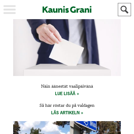
KAUPUNKI
STADEN
AJANKOHTAISTA
AKTUELLT
URHEILU
IDROTT
KULTTUURI
KULTUR
HISTORIA
HISTORIA
YLEINEN
ALLMÄN
FÖR
Näin äänestät vaalipäivänä
MAINOSTAJILLE
ANNONSÖRER
LUE LISÄÄ
Så här röstar du på valdagen
LÄS ARTIKELN