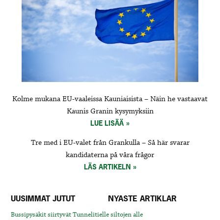
Kolme mukana EU-vaaleissa Kauniaisista – Näin he vastaavat
Kaunis Granin kysymyksiin
LUE LISÄÄ
Tre med i EU-valet från Grankulla – Så här svarar
kandidaterna på våra frågor
LÄS ARTIKELN
UUSIMMAT JUTUT
NYASTE ARTIKLAR
Bussipysäkit siirtyvät Tunnelitielle siltojen alle