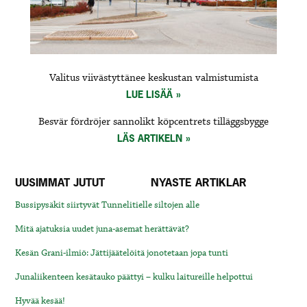
Valitus viivästyttänee keskustan valmistumista
LUE LISÄÄ
Besvär fördröjer sannolikt köpcentrets tilläggsbygge
LÄS ARTIKELN
UUSIMMAT JUTUT
NYASTE ARTIKLAR
Bussipysäkit siirtyvät Tunnelitielle siltojen alle
Mitä ajatuksia uudet juna-asemat herättävät?
Kesän Grani-ilmiö: Jättijäätelöitä jonotetaan jopa tunti
Junaliikenteen kesätauko päättyi – kulku laitureille helpottui
Hyvää kesää!