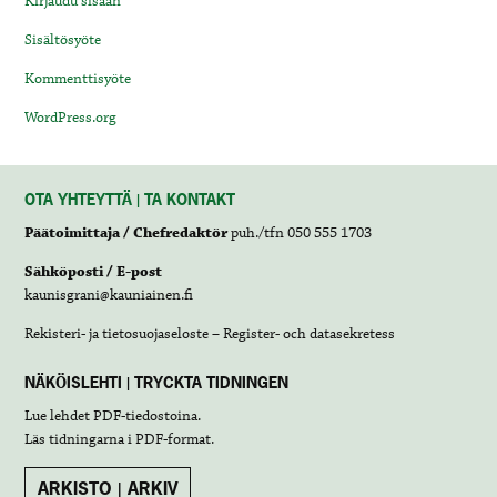
Kirjaudu sisään
Sisältösyöte
Kommenttisyöte
WordPress.org
OTA YHTEYTTÄ | TA KONTAKT
Päätoimittaja / Chefredaktör
puh./tfn 050 555 1703
Sähköposti / E-post
kaunisgrani@kauniainen.fi
Rekisteri- ja tietosuojaseloste – Register- och datasekretess
NÄKÖISLEHTI | TRYCKTA TIDNINGEN
Lue lehdet
PDF-tiedostoina
.
Läs tidningarna i
PDF-format
.
ARKISTO | ARKIV