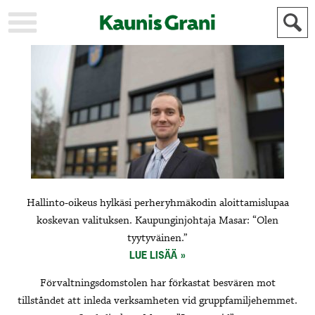
KAUPUNKI
STADEN
AJANKOHTAISTA
AKTUELLT
URHEILU
IDROTT
KULTTUURI
KULTUR
HISTORIA
HISTORIA
YLEINEN
ALLMÄN
FÖR
Hallinto-oikeus hylkäsi perheryhmäkodin aloittamislupaa
MAINOSTAJILLE
ANNONSÖRER
koskevan valituksen. Kaupunginjohtaja Masar: “Olen
tyytyväinen.”
LUE LISÄÄ
Förvaltningsdomstolen har förkastat besvären mot
tillståndet att inleda verksamheten vid gruppfamiljehemmet.