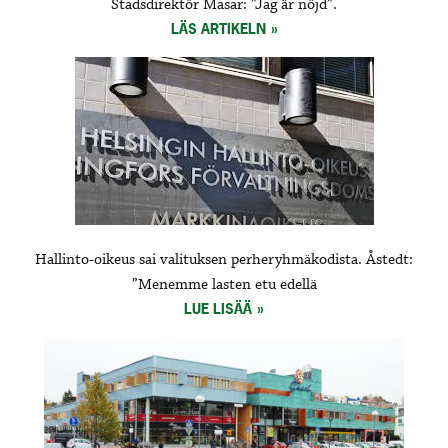
Stadsdirektör Masar: ”Jag är nöjd”.
LÄS ARTIKELN
Hallinto-oikeus sai valituksen perheryhmäkodista. Åstedt:
”Menemme lasten etu edellä
LUE LISÄÄ