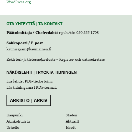
WordPress.org
OTA YHTEYTTÄ | TA KONTAKT
Päätoimittaja / Chefredaktör
puh./tfn 050 555 1703
Sähköposti / E-post
kaunisgrani@kauniainen.fi
Rekisteri- ja tietosuojaseloste – Register- och datasekretess
NÄKÖISLEHTI | TRYCKTA TIDNINGEN
Lue lehdet
PDF-tiedostoina
.
Läs tidningarna i
PDF-format
.
ARKISTO | ARKIV
Kaupunki
Staden
Ajankohtaista
Aktuellt
Urheilu
Idrott