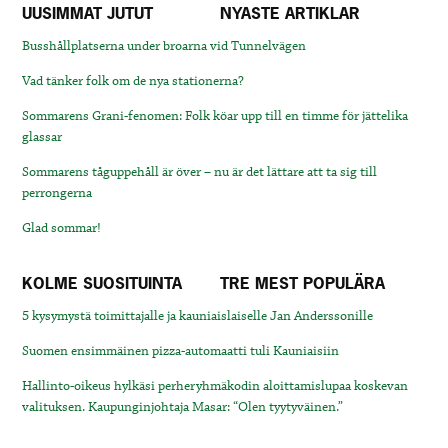
UUSIMMAT JUTUT
NYASTE ARTIKLAR
Busshållplatserna under broarna vid Tunnelvägen
Vad tänker folk om de nya stationerna?
Sommarens Grani-fenomen: Folk köar upp till en timme för jättelika
glassar
Sommarens tåguppehåll är över – nu är det lättare att ta sig till
perrongerna
Glad sommar!
KOLME SUOSITUINTA
TRE MEST POPULÄRA
5 kysymystä toimittajalle ja kauniaislaiselle Jan Anderssonille
Suomen ensimmäinen pizza-automaatti tuli Kauniaisiin
Hallinto-oikeus hylkäsi perheryhmäkodin aloittamislupaa koskevan
valituksen. Kaupunginjohtaja Masar: “Olen tyytyväinen.”