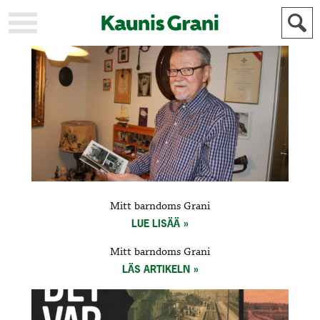
KAUPUNKI
STADEN
AJANKOHTAISTA
AKTUELLT
URHEILU
IDROTT
KULTTUURI
KULTUR
HISTORIA
HISTORIA
YLEINEN
ALLMÄN
FÖR
Mitt barndoms Grani
MAINOSTAJILLE
ANNONSÖRER
LUE LISÄÄ
Mitt barndoms Grani
LÄS ARTIKELN