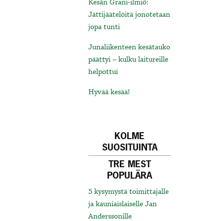
Kesän Grani-ilmiö:
Jättijäätelöitä jonotetaan
jopa tunti
Junaliikenteen kesätauko
päättyi – kulku laitureille
helpottui
Hyvää kesää!
KOLME
SUOSITUINTA
TRE MEST
POPULÄRA
5 kysymystä toimittajalle
ja kauniaislaiselle Jan
Anderssonille