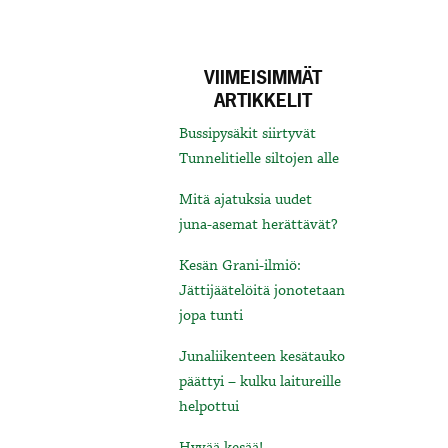
VIIMEISIMMÄT
ARTIKKELIT
Bussipysäkit siirtyvät
Tunnelitielle siltojen alle
Mitä ajatuksia uudet
juna-asemat herättävät?
Kesän Grani-ilmiö:
Jättijäätelöitä jonotetaan
jopa tunti
Junaliikenteen kesätauko
päättyi – kulku laitureille
helpottui
Hyvää kesää!