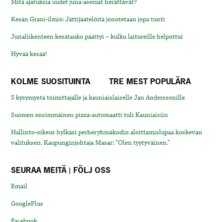
Mitä ajatuksia uudet juna-asemat herättävät?
Kesän Grani-ilmiö: Jättijäätelöitä jonotetaan jopa tunti
Junaliikenteen kesätauko päättyi – kulku laitureille helpottui
Hyvää kesää!
KOLME SUOSITUINTA
TRE MEST POPULÄRA
5 kysymystä toimittajalle ja kauniaislaiselle Jan Anderssonille
Suomen ensimmäinen pizza-automaatti tuli Kauniaisiin
Hallinto-oikeus hylkäsi perheryhmäkodin aloittamislupaa koskevan
valituksen. Kaupunginjohtaja Masar: “Olen tyytyväinen.”
SEURAA MEITÄ | FÖLJ OSS
Email
GooglePlus
Facebook