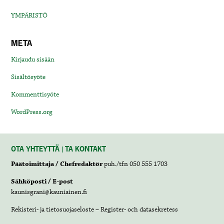
YMPÄRISTÖ
META
Kirjaudu sisään
Sisältösyöte
Kommenttisyöte
WordPress.org
OTA YHTEYTTÄ | TA KONTAKT
Päätoimittaja / Chefredaktör
puh./tfn 050 555 1703
Sähköposti / E-post
kaunisgrani@kauniainen.fi
Rekisteri- ja tietosuojaseloste – Register- och datasekretess