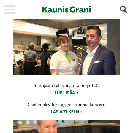
KAUPUNKI
STADEN
AJANKOHTAISTA
AKTUELLT
URHEILU
IDROTT
KULTTUURI
KULTUR
HISTORIA
HISTORIA
YLEINEN
ALLMÄN
FÖR
Johtajasta tuli saman talon yrittäjä
MAINOSTAJILLE
ANNONSÖRER
LUE LISÄÄ
Chefen blev företagare i samma koncern
LÄS ARTIKELN