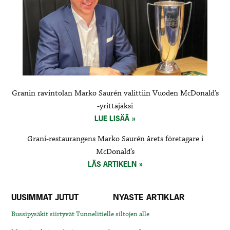
Granin ravintolan Marko Saurén valittiin Vuoden McDonald’s
-yrittäjäksi
LUE LISÄÄ
Grani-restaurangens Marko Saurén årets företagare i
McDonald’s
LÄS ARTIKELN
UUSIMMAT JUTUT
NYASTE ARTIKLAR
Bussipysäkit siirtyvät Tunnelitielle siltojen alle