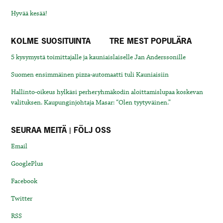
Hyvää kesää!
KOLME SUOSITUINTA
TRE MEST POPULÄRA
5 kysymystä toimittajalle ja kauniaislaiselle Jan Anderssonille
Suomen ensimmäinen pizza-automaatti tuli Kauniaisiin
Hallinto-oikeus hylkäsi perheryhmäkodin aloittamislupaa koskevan
valituksen. Kaupunginjohtaja Masar: “Olen tyytyväinen.”
SEURAA MEITÄ | FÖLJ OSS
Email
GooglePlus
Facebook
Twitter
RSS