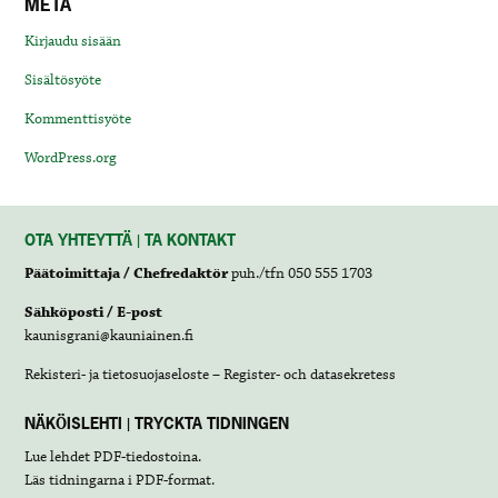
META
Kirjaudu sisään
Sisältösyöte
Kommenttisyöte
WordPress.org
OTA YHTEYTTÄ | TA KONTAKT
Päätoimittaja / Chefredaktör
puh./tfn 050 555 1703
Sähköposti / E-post
kaunisgrani@kauniainen.fi
Rekisteri- ja tietosuojaseloste – Register- och datasekretess
NÄKÖISLEHTI | TRYCKTA TIDNINGEN
Lue lehdet
PDF-tiedostoina
.
Läs tidningarna i
PDF-format
.