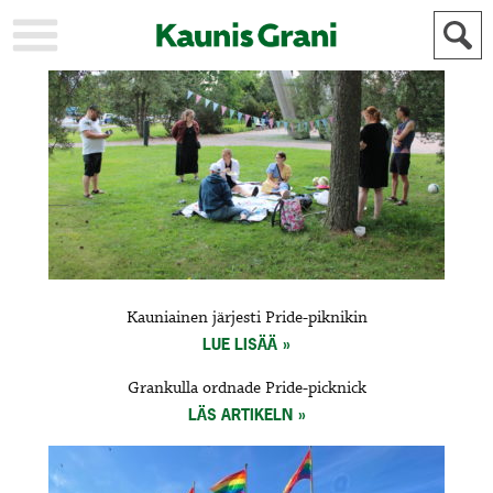
KAUPUNKI
STADEN
AJANKOHTAISTA
AKTUELLT
URHEILU
IDROTT
KULTTUURI
KULTUR
HISTORIA
HISTORIA
YLEINEN
ALLMÄN
FÖR
Kauniainen järjesti Pride-piknikin
MAINOSTAJILLE
ANNONSÖRER
LUE LISÄÄ
Grankulla ordnade Pride-picknick
LÄS ARTIKELN