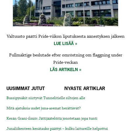
Valtuusto päätti Pride-viikon liputuksesta äänestyksen jälkeen
LUE LISÄÄ
Fullmäktige beslutade efter omröstning om flaggning under
Pride-veckan
LÄS ARTIKELN
UUSIMMAT JUTUT
NYASTE ARTIKLAR
Bussipysäkit siirtyvät Tunnelitielle siltojen alle
Mitä ajatuksia uudet juna-asemat herättävät?
Kesän Grani-ilmiö: Jättijäätelöitä jonotetaan jopa tunti
Junaliikenteen kesätauko päättyi – kulku laitureille helpottui