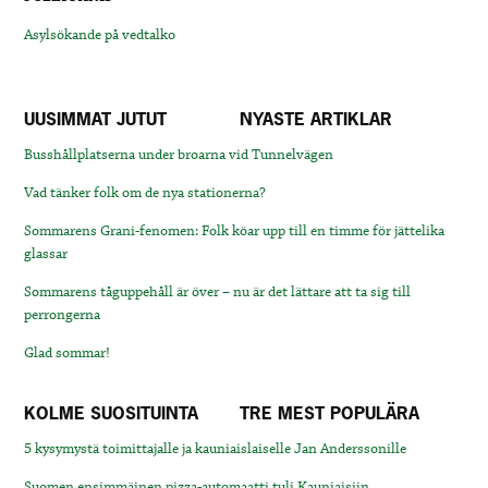
Asylsökande på vedtalko
UUSIMMAT JUTUT
NYASTE ARTIKLAR
Busshållplatserna under broarna vid Tunnelvägen
Vad tänker folk om de nya stationerna?
Sommarens Grani-fenomen: Folk köar upp till en timme för jättelika
glassar
Sommarens tåguppehåll är över – nu är det lättare att ta sig till
perrongerna
Glad sommar!
KOLME SUOSITUINTA
TRE MEST POPULÄRA
5 kysymystä toimittajalle ja kauniaislaiselle Jan Anderssonille
Suomen ensimmäinen pizza-automaatti tuli Kauniaisiin