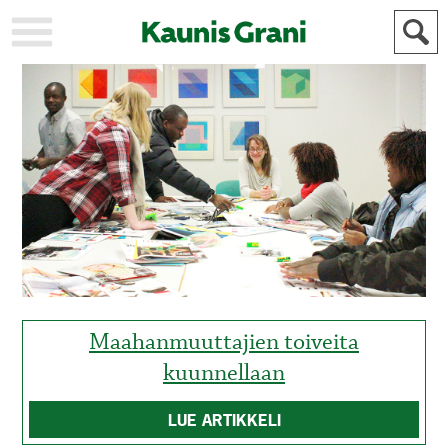
KAUPUNKI
STADEN
AJANKOHTAISTA
AKTUELLT
URHEILU
IDROTT
KULTTUURI
KULTUR
HISTORIA
HISTORIA
YLEINEN
ALLMÄN
FÖR
MAINOSTAJILLE
ANNONSÖRER
Maahanmuuttajien toiveita
kuunnellaan
LUE ARTIKKELI