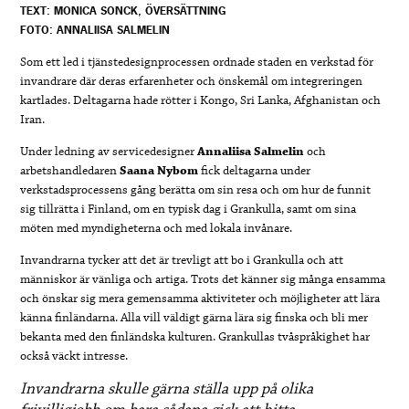
TEXT: MONICA SONCK, ÖVERSÄTTNING
FOTO: ANNALIISA SALMELIN
Som ett led i tjänstedesignprocessen ordnade staden en verkstad för
invandrare där deras erfarenheter och önskemål om integreringen
kartlades. Deltagarna hade rötter i Kongo, Sri Lanka, Afghanistan och
Iran.
Under ledning av servicedesigner
Annaliisa Salmelin
och
arbetshandledaren
Saana Nybom
fick deltagarna under
verkstadsprocessens gång berätta om sin resa och om hur de funnit
sig tillrätta i Finland, om en typisk dag i Grankulla, samt om sina
möten med myndigheterna och med lokala invånare.
Invandrarna tycker att det är trevligt att bo i Grankulla och att
människor är vänliga och artiga. Trots det känner sig många ensamma
och önskar sig mera gemensamma aktiviteter och möjligheter att lära
känna finländarna. Alla vill väldigt gärna lära sig finska och bli mer
bekanta med den finländska kulturen. Grankullas tvåspråkighet har
också väckt intresse.
Invandrarna skulle gärna ställa upp på olika