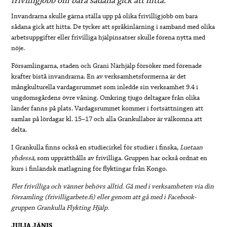
frivilligjobb om bara sådana gick att hitta.
Invandrarna skulle gärna ställa upp på olika frivilligjobb om bara
sådana gick att hitta. De tycker att språkinlärning i samband med olika
arbetsuppgifter eller frivilliga hjälpinsatser skulle förena nytta med
nöje.
Församlingarna, staden och Grani Närhjälp försöker med förenade
krafter bistå invandrarna. En av verksamhetsformerna är det
mångkulturella vardagsrummet som inledde sin verksamhet 9.4 i
ungdomsgårdens övre våning. Omkring tjugo deltagare från olika
länder fanns på plats. Vardagsrummet kommer i fortsättningen att
samlas på lördagar kl. 15–17 och alla Grankullabor är välkomna att
delta.
I Grankulla finns också en studiecirkel för studier i finska,
Luetaan
yhdessä
, som upprätthålls av frivilliga. Gruppen har också ordnat en
kurs i finländsk matlagning för flyktingar från Kongo.
Fler frivilliga och vänner behövs alltid. Gå med i verksamheten via din
församling (frivilligarbete.fi) eller genom att gå med i Facebook-
gruppen Grankulla Flykting Hjälp.
JULIA JÄNIS