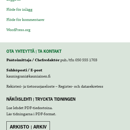
Flöde för inlägg
Flöde för kommentarer
WordPress.org
OTA YHTEYTTÄ | TA KONTAKT
Päätoimittaja / Chefredaktör
puh./tfn 050 555 1703
Sähköposti / E-post
kaunisgrani@kauniainen.fi
Rekisteri- ja tietosuojaseloste – Register- och datasekretess
NÄKÖISLEHTI | TRYCKTA TIDNINGEN
Lue lehdet
PDF-tiedostoina
.
Läs tidningarna i
PDF-format
.
ARKISTO | ARKIV