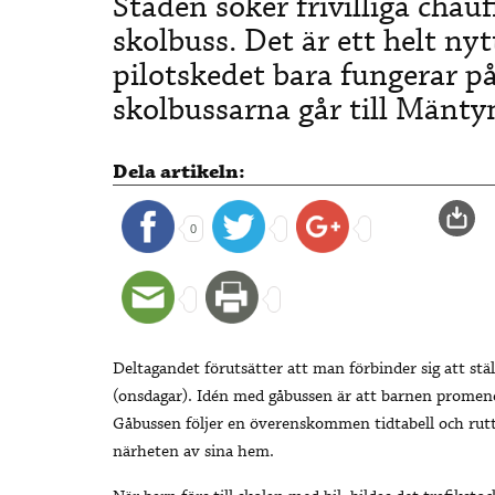
Staden söker frivilliga chau
skolbuss. Det är ett helt nytt
pilotskedet bara fungerar på
skolbussarna går till Mänt
Dela artikeln:
0
Deltagandet förutsätter att man förbinder sig att stä
(onsdagar). Idén med gåbussen är att barnen promene
Gåbussen följer en överenskommen tidtabell och rutt.
närheten av sina hem.