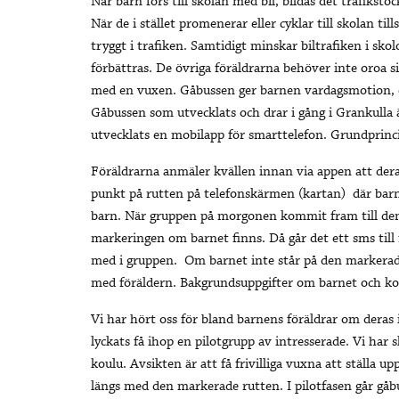
När barn förs till skolan med bil, bildas det trafiksto
När de i stället promenerar eller cyklar till skolan ti
tryggt i trafiken. Samtidigt minskar biltrafiken i sk
förbättras. De övriga föräldrarna behöver inte oroa si
med en vuxen. Gåbussen ger barnen vardagsmotion, oc
Gåbussen som utvecklats och drar i gång i Grankulla
utvecklats en mobilapp för smarttelefon. Grundprinci
Föräldrarna anmäler kvällen innan via appen att dera
punkt på rutten på telefonskärmen (kartan) där barne
barn. När gruppen på morgonen kommit fram till den
markeringen om barnet finns. Då går det ett sms till
med i gruppen. Om barnet inte står på den markerad
med föräldern. Bakgrundsuppgifter om barnet och ko
Vi har hört oss för bland barnens föräldrar om deras i
lyckats få ihop en pilotgrupp av intresserade. Vi har
koulu. Avsikten är att få frivilliga vuxna att ställa
längs med den markerade rutten. I pilotfasen går gå