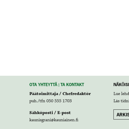
OTA YHTEYTTÄ | TA KONTAKT
NÄKÖISL
Päätoimittaja / Chefredaktör
Lue leh
puh./tfn 050 555 1703
Läs tidn
Sähköposti / E-post
ARKIS
kaunisgrani@kauniainen.fi