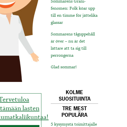
Sommarens Grani-
fenomen: Folk köar upp
till en timme för jättelika
glassar
Sommarens tåguppehåll
är över – nu är det
lättare att ta sig till
perrongerna
Glad sommar!
KOLME
Tervetuloa
SUOSITUINTA
stämään lasten
TRE MEST
POPULÄRA
lumatkaliikuntaa!
5 kysymystä toimittajalle