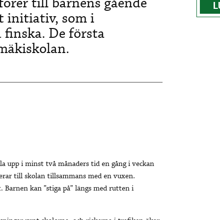
fförer till barnens gående
L
 initiativ, som i
 finska. De första
ymäkiskolan.
lla upp i minst två månaders tid en gång i veckan
rar till skolan tillsammans med en vuxen.
 Barnen kan ”stiga på” längs med rutten i