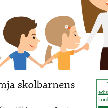
mja skolbarnens
edi
kou