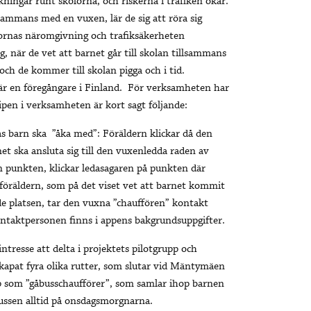
ckningar runt skolorna, och riskerna i trafiken ökar.
llsammans med en vuxen, lär de sig att röra sig
olornas näromgivning och trafiksäkerheten
g, när de vet att barnet går till skolan tillsammans
h de kommer till skolan pigga och i tid.
 är en föregångare i Finland. För verksamheten har
pen i verksamheten är kort sagt följande:
s barn ska ”åka med”: Föräldern klickar då den
t ska ansluta sig till den vuxenledda raden av
 punkten, klickar ledasagaren på punkten där
 föräldern, som på det viset vet att barnet kommit
e platsen, tar den vuxna ”chauffören” kontakt
ntaktpersonen finns i appens bakgrundsuppgifter.
ntresse att delta i projektets pilotgrupp och
 skapat fyra olika rutter, som slutar vid Mäntymäen
 upp som ”gåbusschaufförer”, som samlar ihop barnen
bussen alltid på onsdagsmorgnarna.