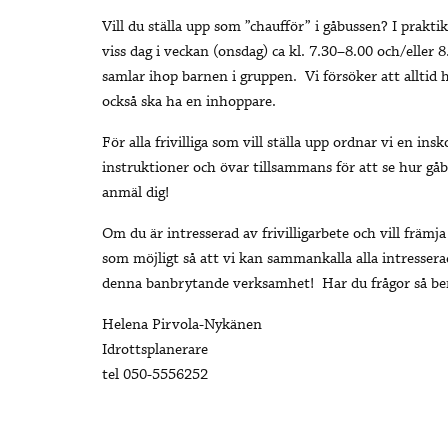
Vill du ställa upp som ”chaufför” i gåbussen? I prakt
viss dag i veckan (onsdag) ca kl. 7.30–8.00 och/eller
samlar ihop barnen i gruppen. Vi försöker att alltid ha 
också ska ha en inhoppare.
För alla frivilliga som vill ställa upp ordnar vi en i
instruktioner och övar tillsammans för att se hur gåb
anmäl dig!
Om du är intresserad av frivilligarbete och vill främ
som möjligt så att vi kan sammankalla alla intresser
denna banbrytande verksamhet! Har du frågor så ber
Helena Pirvola-Nykänen
Idrottsplanerare
tel 050-5556252