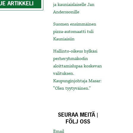
UE ARTIKKELI
ja kauniaislaiselle Jan
Anderssonille
Suomen ensimmäinen
pizza-automaatti tuli
Kauniaisiin
Hallinto-oikeus hylkäsi
perheryhmäkodin
aloittamislupaa koskevan
valituksen.
Kaupunginjohtaja Masar:
“Olen tyytyväinen.”
SEURAA MEITÄ |
FÖLJ OSS
Email