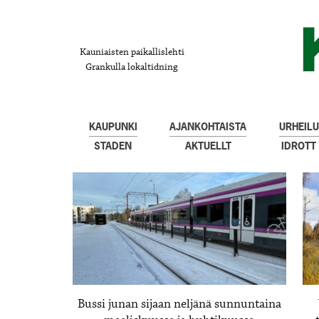
Kauniaisten paikallislehti
Grankulla lokaltidning
KAUPUNKI
AJANKOHTAISTA
URHEILU
STADEN
AKTUELLT
IDROTT
Bussi junan sijaan neljänä sunnuntaina