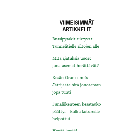
VIIMEISIMMÄT
ARTIKKELIT
Bussipysäkit siirtyvät
Tunnelitielle siltojen alle
Mitä ajatuksia uudet
juna-asemat herättävät?
Kesän Grani-ilmiö:
Jättijäätelöitä jonotetaan
jopa tunti
Junaliikenteen kesätauko
päättyi – kulku laitureille
helpottui
Hyvää kesää!