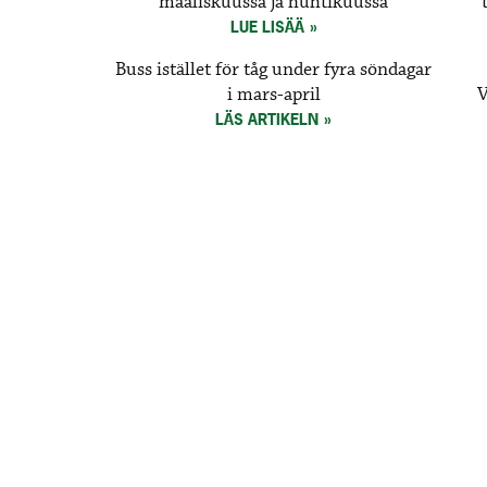
maaliskuussa ja huhtikuussa
LUE LISÄÄ
Buss istället för tåg under fyra söndagar
i mars-april
V
LÄS ARTIKELN