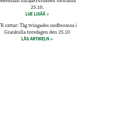
tekemään hätäjarrutuksen torstaina
25.10.
LUE LISÄÄ
R rättar: Tåg tvingades nödbromsa i
Grankulla torsdagen den 25.10
LÄS ARTIKELN