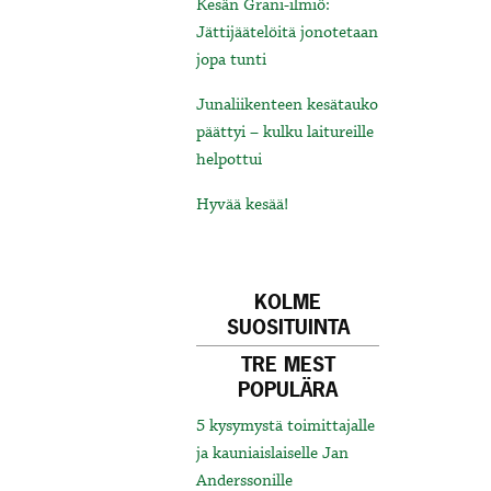
Kesän Grani-ilmiö:
Jättijäätelöitä jonotetaan
jopa tunti
Junaliikenteen kesätauko
päättyi – kulku laitureille
helpottui
Hyvää kesää!
KOLME
SUOSITUINTA
TRE MEST
POPULÄRA
5 kysymystä toimittajalle
ja kauniaislaiselle Jan
Anderssonille