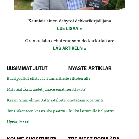
Kauniaislainen debytoi dekkarikirjailijana
LUE LISÄÄ
Grankullabo debuterar som deckarförfattare
LÄS ARTIKELN
UUSIMMAT JUTUT
NYASTE ARTIKLAR
Bussipysäkit siirtyvät Tunnelitielle siltojen alle
Mitä ajatuksia uudet juna-asemat herättävät?
Kesän Grani-ilmiö: Jättijäätelöitä jonotetaan jopa tunti
Junaliikenteen kesätauko päättyi – kulku laitureille helpottui
Hyvää kesää!