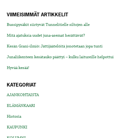
VIIMEISIMMÄT ARTIKKELIT
Bussipysäkit siirtyvät Tunnelitielle siltojen alle
Mitä ajatuksia uudet juna-asemat herättävät?
Kesän Grani-ilmiö: Jättijäätelöitä jonotetaan jopa tunti
Junaliikenteen kesätauko päättyi – kulku laitureille helpottui
Hyvää kesää!
KATEGORIAT
AJANKOHTAISTA
ELÄMÄNKAARI
Historia
KAUPUNKI
KOLUMNI