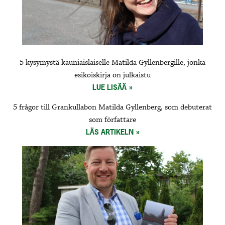
5 kysymystä kauniaislaiselle Matilda Gyllenbergille, jonka
esikoiskirja on julkaistu
LUE LISÄÄ
5 frågor till Grankullabon Matilda Gyllenberg, som debuterat
som författare
LÄS ARTIKELN