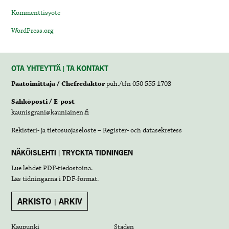
Kommenttisyöte
WordPress.org
OTA YHTEYTTÄ | TA KONTAKT
Päätoimittaja / Chefredaktör
puh./tfn 050 555 1703
Sähköposti / E-post
kaunisgrani@kauniainen.fi
Rekisteri- ja tietosuojaseloste – Register- och datasekretess
NÄKÖISLEHTI | TRYCKTA TIDNINGEN
Lue lehdet
PDF-tiedostoina
.
Läs tidningarna i
PDF-format
.
ARKISTO | ARKIV
Kaupunki
Staden