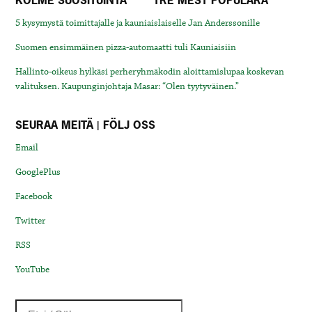
KOLME SUOSITUINTA
TRE MEST POPULÄRA
5 kysymystä toimittajalle ja kauniaislaiselle Jan Anderssonille
Suomen ensimmäinen pizza-automaatti tuli Kauniaisiin
Hallinto-oikeus hylkäsi perheryhmäkodin aloittamislupaa koskevan
valituksen. Kaupunginjohtaja Masar: “Olen tyytyväinen.”
SEURAA MEITÄ | FÖLJ OSS
Email
GooglePlus
Facebook
Twitter
RSS
YouTube