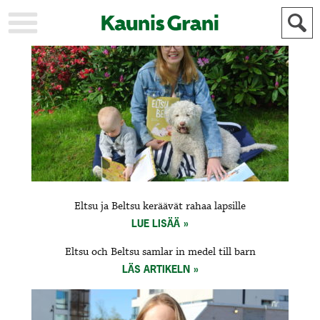
KAUPUNKI
STADEN
AJANKOHTAISTA
AKTUELLT
URHEILU
IDROTT
KULTTUURI
KULTUR
HISTORIA
HISTORIA
YLEINEN
ALLMÄN
FÖR
Eltsu ja Beltsu keräävät rahaa lapsille
MAINOSTAJILLE
ANNONSÖRER
LUE LISÄÄ
Eltsu och Beltsu samlar in medel till barn
LÄS ARTIKELN