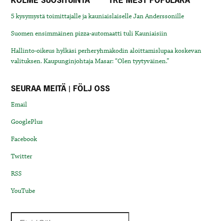
KOLME SUOSITUINTA
TRE MEST POPULÄRA
5 kysymystä toimittajalle ja kauniaislaiselle Jan Anderssonille
Suomen ensimmäinen pizza-automaatti tuli Kauniaisiin
Hallinto-oikeus hylkäsi perheryhmäkodin aloittamislupaa koskevan
valituksen. Kaupunginjohtaja Masar: “Olen tyytyväinen.”
SEURAA MEITÄ | FÖLJ OSS
Email
GooglePlus
Facebook
Twitter
RSS
YouTube