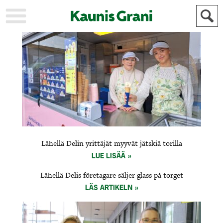
KAUPUNKI
STADEN
AJANKOHTAISTA
AKTUELLT
URHEILU
IDROTT
KULTTUURI
KULTUR
HISTORIA
HISTORIA
YLEINEN
ALLMÄN
FÖR
Lähellä Delin yrittäjät myyvät jätskiä torilla
MAINOSTAJILLE
ANNONSÖRER
LUE LISÄÄ
Lähellä Delis företagare säljer glass på torget
LÄS ARTIKELN