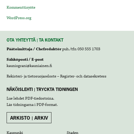
Kommenttisyöte
WordPress.org
OTA YHTEYTTÄ | TA KONTAKT
Päätoimittaja / Chefredaktör
puh./tfn 050 555 1703
Sähköposti / E-post
kaunisgrani@kauniainen.fi
Rekisteri- ja tietosuojaseloste – Register- och datasekretess
NÄKÖISLEHTI | TRYCKTA TIDNINGEN
Lue lehdet
PDF-tiedostoina
.
Läs tidningarna i
PDF-format
.
ARKISTO | ARKIV
Kaupunki
Staden