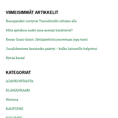
VIIMEISIMMÄT ARTIKKELIT
Bussipysäkit siirtyvät Tunnelitielle siltojen alle
Mitä ajatuksia uudet juna-asemat herättävät?
Kesän Grani-ilmiö: Jättijäätelöitä jonotetaan jopa tunti
Junaliikenteen kesätauko päättyi – kulku laitureille helpottui
Hyvää kesää!
KATEGORIAT
AJANKOHTAISTA
ELÄMÄNKAARI
Historia
KAUPUNKI
KOLUMNI