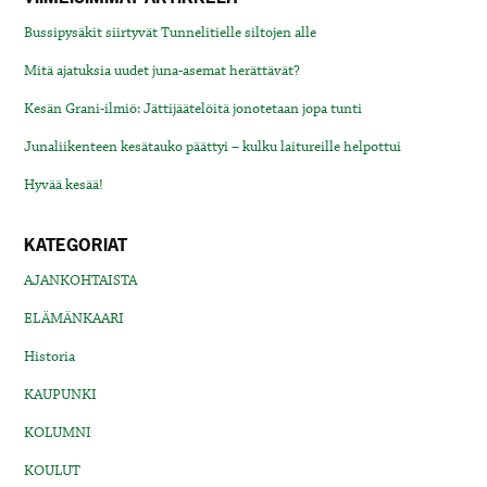
Bussipysäkit siirtyvät Tunnelitielle siltojen alle
Mitä ajatuksia uudet juna-asemat herättävät?
Kesän Grani-ilmiö: Jättijäätelöitä jonotetaan jopa tunti
Junaliikenteen kesätauko päättyi – kulku laitureille helpottui
Hyvää kesää!
KATEGORIAT
AJANKOHTAISTA
ELÄMÄNKAARI
Historia
KAUPUNKI
KOLUMNI
KOULUT