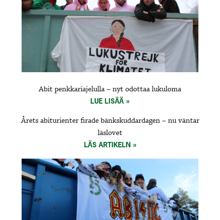
Abit penkkariajelulla – nyt odottaa lukuloma
LUE LISÄÄ
Årets abiturienter firade bänkskuddardagen – nu väntar
läslovet
LÄS ARTIKELN