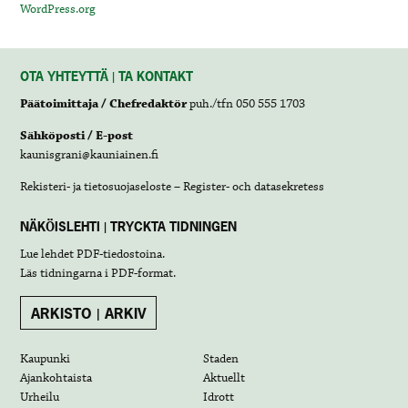
WordPress.org
OTA YHTEYTTÄ | TA KONTAKT
Päätoimittaja / Chefredaktör
puh./tfn 050 555 1703
Sähköposti / E-post
kaunisgrani@kauniainen.fi
Rekisteri- ja tietosuojaseloste – Register- och datasekretess
NÄKÖISLEHTI | TRYCKTA TIDNINGEN
Lue lehdet
PDF-tiedostoina
.
Läs tidningarna i
PDF-format
.
ARKISTO | ARKIV
Kaupunki
Staden
Ajankohtaista
Aktuellt
Urheilu
Idrott