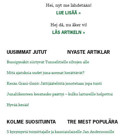
Hei, nyt me lähdetään!
LUE LISÄÄ
Hej då, nu åker vi!
LÄS ARTIKELN
UUSIMMAT JUTUT
NYASTE ARTIKLAR
Bussipysäkit siirtyvät Tunnelitielle siltojen alle
Mitä ajatuksia uudet juna-asemat herättävät?
Kesän Grani-ilmiö: Jättijäätelöitä jonotetaan jopa tunti
Junaliikenteen kesätauko päättyi – kulku laitureille helpottui
Hyvää kesää!
KOLME SUOSITUINTA
TRE MEST POPULÄRA
5 kysymystä toimittajalle ja kauniaislaiselle Jan Anderssonille