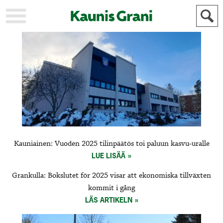
KAUPUNKI
STADEN
AJANKOHTAISTA
AKTUELLT
URHEILU
IDROTT
KULTTUURI
KULTUR
HISTORIA
HISTORIA
YLEINEN
ALLMÄN
FÖR
Kauniainen: Vuoden 2025 tilinpäätös toi paluun kasvu-uralle
MAINOSTAJILLE
ANNONSÖRER
LUE LISÄÄ
Grankulla: Bokslutet för 2025 visar att ekonomiska tillväxten
kommit i gång
LÄS ARTIKELN