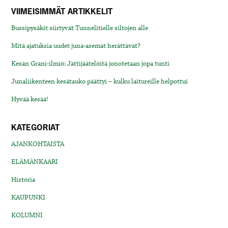
VIIMEISIMMÄT ARTIKKELIT
Bussipysäkit siirtyvät Tunnelitielle siltojen alle
Mitä ajatuksia uudet juna-asemat herättävät?
Kesän Grani-ilmiö: Jättijäätelöitä jonotetaan jopa tunti
Junaliikenteen kesätauko päättyi – kulku laitureille helpottui
Hyvää kesää!
KATEGORIAT
AJANKOHTAISTA
ELÄMÄNKAARI
Historia
KAUPUNKI
KOLUMNI