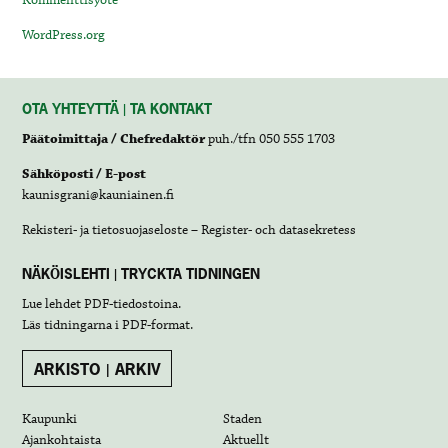
WordPress.org
OTA YHTEYTTÄ | TA KONTAKT
Päätoimittaja / Chefredaktör
puh./tfn 050 555 1703
Sähköposti / E-post
kaunisgrani@kauniainen.fi
Rekisteri- ja tietosuojaseloste – Register- och datasekretess
NÄKÖISLEHTI | TRYCKTA TIDNINGEN
Lue lehdet
PDF-tiedostoina
.
Läs tidningarna i
PDF-format
.
ARKISTO | ARKIV
Kaupunki
Staden
Ajankohtaista
Aktuellt