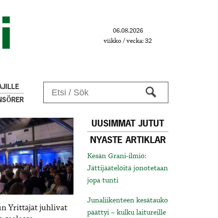
06.08.2026
viikko / vecka: 32
JILLE
NSÖRER
UUSIMMAT JUTUT
NYASTE ARTIKLAR
Kesän Grani-ilmiö:
Jättijäätelöitä jonotetaan
jopa tunti
Junaliikenteen kesätauko
 Yrittäjät juhlivat
päättyi – kulku laitureille