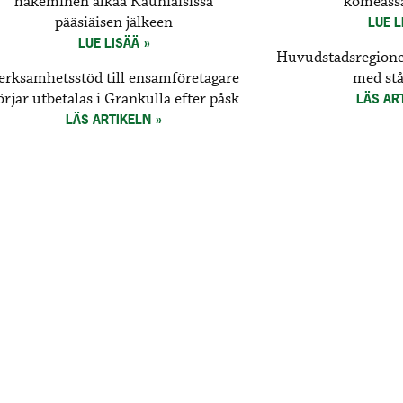
hakeminen alkaa Kauniaisissa
komeassa
pääsiäisen jälkeen
LUE L
LUE LISÄÄ
Huvudstadsregionen
erksamhetsstöd till ensamföretagare
med stå
örjar utbetalas i Grankulla efter påsk
LÄS AR
LÄS ARTIKELN