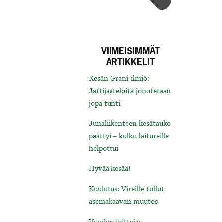
VIIMEISIMMÄT
ARTIKKELIT
Kesän Grani-ilmiö:
Jättijäätelöitä jonotetaan
jopa tunti
Junaliikenteen kesätauko
päättyi – kulku laitureille
helpottui
Hyvää kesää!
Kuulutus: Vireille tullut
asemakaavan muutos
Vuoden yrittäjä: