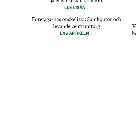
ja elävä keskusta-aukio
LUE LISÄÄ
Företagarnas önskelista: Samkontor och
levande centrumtorg
V
b
LÄS ARTIKELN