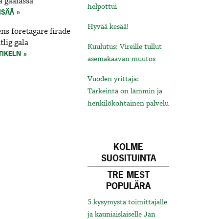
 gaalassa
helpottui
ISÄÄ
Hyvää kesää!
s företagare firade
tlig gala
Kuulutus: Vireille tullut
TIKELN
asemakaavan muutos
Vuoden yrittäjä:
Tärkeintä on lämmin ja
henkilökohtainen palvelu
KOLME
SUOSITUINTA
TRE MEST
POPULÄRA
5 kysymystä toimittajalle
ja kauniaislaiselle Jan