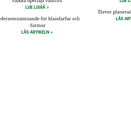
vaikka opettaja vaihtuu
LUE L
LUE LISÄÄ
Elever planera
dersomnämnande för klassfarfar och
LÄS AR
-farmor
LÄS ARTIKELN