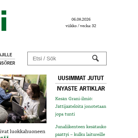
06.08.2026
viikko / vecka: 32
JILLE
NSÖRER
UUSIMMAT JUTUT
NYASTE ARTIKLAR
Kesän Grani-ilmiö:
Jättijäätelöitä jonotetaan
jopa tunti
Junaliikenteen kesätauko
livat luokkahuoneen
päättyi – kulku laitureille