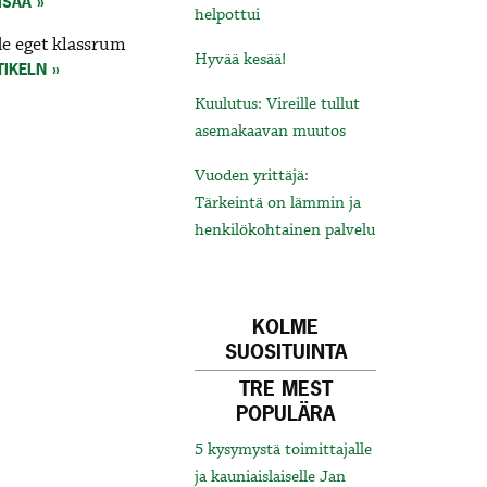
ISÄÄ
helpottui
de eget klassrum
Hyvää kesää!
TIKELN
Kuulutus: Vireille tullut
asemakaavan muutos
Vuoden yrittäjä:
Tärkeintä on lämmin ja
henkilökohtainen palvelu
KOLME
SUOSITUINTA
TRE MEST
POPULÄRA
5 kysymystä toimittajalle
ja kauniaislaiselle Jan