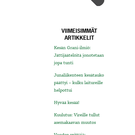
VIIMEISIMMÄT
ARTIKKELIT
Kesän Grani-ilmiö:
Jättijäätelöitä jonotetaan
jopa tunti
Junaliikenteen kesätauko
päättyi – kulku laitureille
helpottui
Hyvää kesää!
Kuulutus: Vireille tullut
asemakaavan muutos
Vuoden yrittäjä: