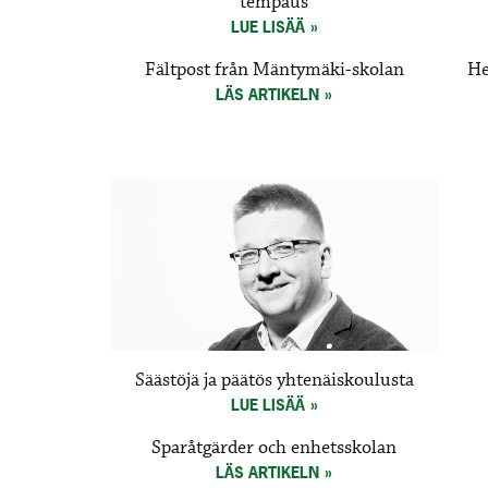
tempaus
LUE LISÄÄ
Fältpost från Mäntymäki-skolan
He
LÄS ARTIKELN
Säästöjä ja päätös yhtenäiskoulusta
LUE LISÄÄ
Sparåtgärder och enhetsskolan
LÄS ARTIKELN