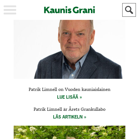
KAUPUNKI
STADEN
AJANKOHTAISTA
AKTUELLT
URHEILU
IDROTT
KULTTUURI
KULTUR
HISTORIA
HISTORIA
YLEINEN
ALLMÄN
FÖR
Patrik Limnell on Vuoden kauniaislainen
MAINOSTAJILLE
ANNONSÖRER
LUE LISÄÄ
Patrik Limnell är Årets Grankullabo
LÄS ARTIKELN