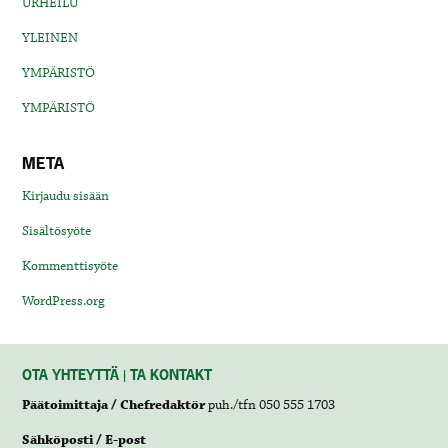
URHEILU
YLEINEN
YMPÄRISTÖ
YMPÄRISTÖ
META
Kirjaudu sisään
Sisältösyöte
Kommenttisyöte
WordPress.org
OTA YHTEYTTÄ | TA KONTAKT
Päätoimittaja / Chefredaktör
puh./tfn 050 555 1703
Sähköposti / E-post