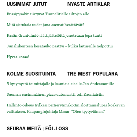
UUSIMMAT JUTUT
NYASTE ARTIKLAR
Bussipysäkit siirtyvät Tunnelitielle siltojen alle
Mitä ajatuksia uudet juna-asemat herättävät?
Kesän Grani-ilmiö: Jättijäätelöitä jonotetaan jopa tunti
Junaliikenteen kesätauko päättyi – kulku laitureille helpottui
Hyvää kesää!
KOLME SUOSITUINTA
TRE MEST POPULÄRA
5 kysymystä toimittajalle ja kauniaislaiselle Jan Anderssonille
Suomen ensimmäinen pizza-automaatti tuli Kauniaisiin
Hallinto-oikeus hylkäsi perheryhmäkodin aloittamislupaa koskevan
valituksen. Kaupunginjohtaja Masar: “Olen tyytyväinen.”
SEURAA MEITÄ | FÖLJ OSS