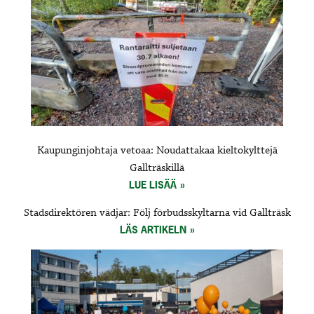
Kaupunginjohtaja vetoaa: Noudattakaa kieltokylttejä
Gallträskillä
LUE LISÄÄ
Stadsdirektören vädjar: Följ förbudsskyltarna vid Gallträsk
LÄS ARTIKELN