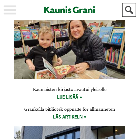
KAUPUNKI
STADEN
AJANKOHTAISTA
AKTUELLT
URHEILU
IDROTT
KULTTUURI
KULTUR
HISTORIA
HISTORIA
YLEINEN
ALLMÄN
FÖR
Kauniaisten kirjasto avautui yleisölle
MAINOSTAJILLE
ANNONSÖRER
LUE LISÄÄ
Grankulla bibliotek öppnade för allmänheten
LÄS ARTIKELN