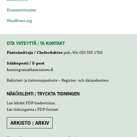
Kommenttisyöte
WordPress.org
OTA YHTEYTTÄ | TA KONTAKT
Päätoimittaja / Chefredaktör
puh./tfn 050 555 1703
Sähköposti / E-post
kaunisgrani@kauniainen.fi
Rekisteri- ja tietosuojaseloste – Register- och datasekretess
NÄKÖISLEHTI | TRYCKTA TIDNINGEN
Lue lehdet
PDF-tiedostoina
.
Läs tidningarna i
PDF-format
.
ARKISTO | ARKIV