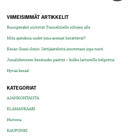
VIIMEISIMMÄT ARTIKKELIT
Bussipysäkit siirtyvät Tunnelitielle siltojen alle
Mitä ajatuksia uudet juna-asemat herättävät?
Kesän Grani-ilmiö: Jättijäätelöitä jonotetaan jopa tunti
Junaliikenteen kesätauko päättyi – kulku laitureille helpottui
Hyvää kesää!
KATEGORIAT
AJANKOHTAISTA
ELÄMÄNKAARI
Historia
KAUPUNKI