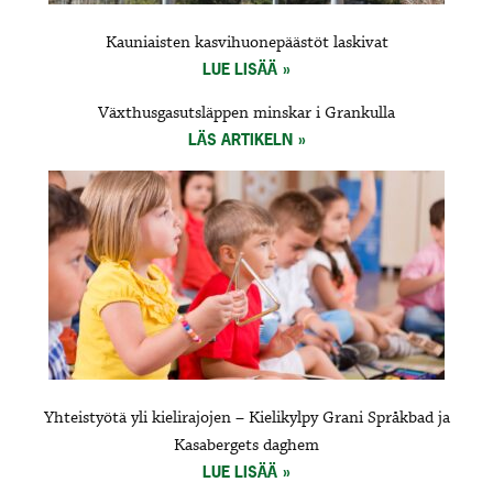
Kauniaisten kasvihuonepäästöt laskivat
LUE LISÄÄ
Växthusgasutsläppen minskar i Grankulla
LÄS ARTIKELN
Yhteistyötä yli kielirajojen – Kielikylpy Grani Språkbad ja
Kasabergets daghem
LUE LISÄÄ