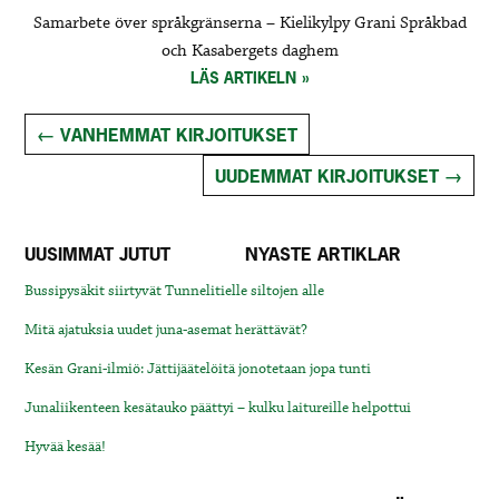
Samarbete över språkgränserna – Kielikylpy Grani Språkbad
och Kasabergets daghem
LÄS ARTIKELN
Posts
←
VANHEMMAT KIRJOITUKSET
navigation
UUDEMMAT KIRJOITUKSET
→
UUSIMMAT JUTUT
NYASTE ARTIKLAR
Bussipysäkit siirtyvät Tunnelitielle siltojen alle
Mitä ajatuksia uudet juna-asemat herättävät?
Kesän Grani-ilmiö: Jättijäätelöitä jonotetaan jopa tunti
Junaliikenteen kesätauko päättyi – kulku laitureille helpottui
Hyvää kesää!