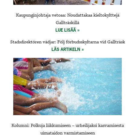
Kaupunginjohtaja vetoaa: Noudattakaa kieltokylttejä
Gallträskillä
LUE LISÄÄ
Stadsdirektören vädjar: Följ förbudsskyltarna vid Gallträsk
LÄS ARTIKELN
Kolumni: Polkuja liikkumiseen – urheilijaksi kasvamisesta
uimataidon varmistamiseen