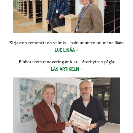
Kirjaston remontti on valmis – paluumuutto on meneillään
LUE LISÄÄ
Bibliotekets renovering är klar – återflytten pågår
LÄS ARTIKELN