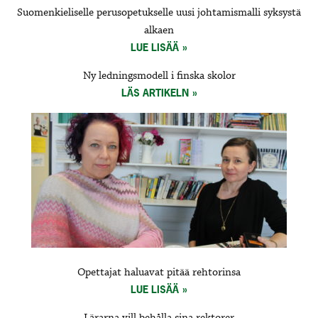
Suomenkieliselle perusopetukselle uusi johtamismalli syksystä
alkaen
LUE LISÄÄ
Ny ledningsmodell i finska skolor
LÄS ARTIKELN
Opettajat haluavat pitää rehtorinsa
LUE LISÄÄ