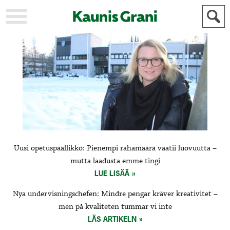
KAUPUNKI
STADEN
AJANKOHTAISTA
AKTUELLT
URHEILU
IDROTT
KULTTUURI
KULTUR
HISTORIA
HISTORIA
YLEINEN
ALLMÄN
FÖR
Uusi opetuspäällikkö: Pienempi rahamäärä vaatii luovuutta –
MAINOSTAJILLE
ANNONSÖRER
mutta laadusta emme tingi
LUE LISÄÄ
Nya undervisningschefen: Mindre pengar kräver kreativitet –
men på kvaliteten tummar vi inte
LÄS ARTIKELN