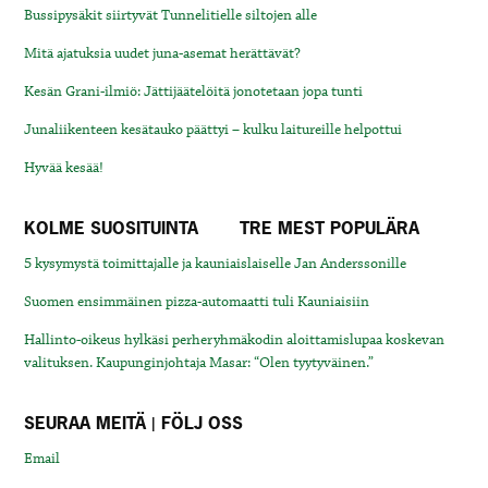
Bussipysäkit siirtyvät Tunnelitielle siltojen alle
Mitä ajatuksia uudet juna-asemat herättävät?
Kesän Grani-ilmiö: Jättijäätelöitä jonotetaan jopa tunti
Junaliikenteen kesätauko päättyi – kulku laitureille helpottui
Hyvää kesää!
KOLME SUOSITUINTA
TRE MEST POPULÄRA
5 kysymystä toimittajalle ja kauniaislaiselle Jan Anderssonille
Suomen ensimmäinen pizza-automaatti tuli Kauniaisiin
Hallinto-oikeus hylkäsi perheryhmäkodin aloittamislupaa koskevan
valituksen. Kaupunginjohtaja Masar: “Olen tyytyväinen.”
SEURAA MEITÄ | FÖLJ OSS
Email