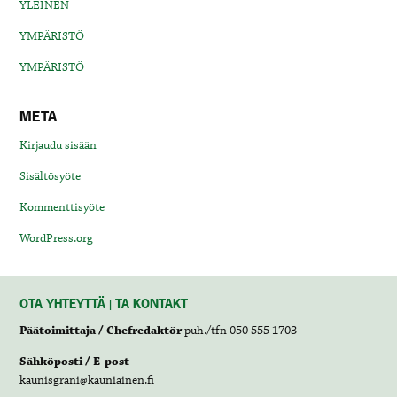
YLEINEN
YMPÄRISTÖ
YMPÄRISTÖ
META
Kirjaudu sisään
Sisältösyöte
Kommenttisyöte
WordPress.org
OTA YHTEYTTÄ | TA KONTAKT
Päätoimittaja / Chefredaktör
puh./tfn 050 555 1703
Sähköposti / E-post
kaunisgrani@kauniainen.fi