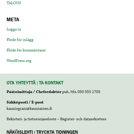
TALOUS
META
Logga in
Flöde för inlägg
Flöde för kommentarer
WordPress.org
OTA YHTEYTTÄ | TA KONTAKT
Päätoimittaja / Chefredaktör
puh./tfn 050 555 1703
Sähköposti / E-post
kaunisgrani@kauniainen.fi
Rekisteri- ja tietosuojaseloste – Register- och datasekretess
NÄKÖISLEHTI | TRYCKTA TIDNINGEN