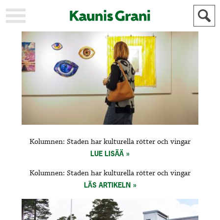
KAUPUNKI
STADEN
AJANKOHTAISTA
AKTUELLT
URHEILU
IDROTT
KULTTUURI
KULTUR
HISTORIA
HISTORIA
YLEINEN
ALLMÄN
FÖR
Kolumnen: Staden har kulturella rötter och vingar
MAINOSTAJILLE
ANNONSÖRER
LUE LISÄÄ
Kolumnen: Staden har kulturella rötter och vingar
LÄS ARTIKELN