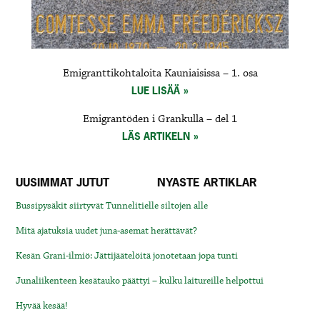
Emigranttikohtaloita Kauniaisissa – 1. osa
LUE LISÄÄ
Emigrantöden i Grankulla – del 1
LÄS ARTIKELN
UUSIMMAT JUTUT
NYASTE ARTIKLAR
Bussipysäkit siirtyvät Tunnelitielle siltojen alle
Mitä ajatuksia uudet juna-asemat herättävät?
Kesän Grani-ilmiö: Jättijäätelöitä jonotetaan jopa tunti
Junaliikenteen kesätauko päättyi – kulku laitureille helpottui
Hyvää kesää!