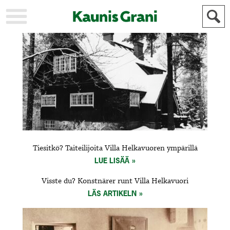
KAUPUNKI
STADEN
AJANKOHTAISTA
AKTUELLT
URHEILU
IDROTT
KULTTUURI
KULTUR
HISTORIA
HISTORIA
YLEINEN
ALLMÄN
FÖR
Tiesitkö? Taiteilijoita Villa Helkavuoren ympärillä
MAINOSTAJILLE
ANNONSÖRER
LUE LISÄÄ
Visste du? Konstnärer runt Villa Helkavuori
LÄS ARTIKELN