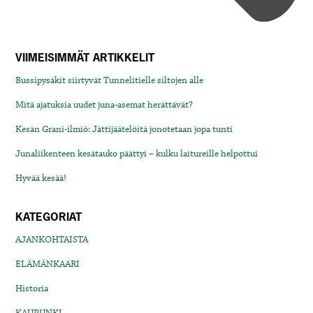
VIIMEISIMMÄT ARTIKKELIT
Bussipysäkit siirtyvät Tunnelitielle siltojen alle
Mitä ajatuksia uudet juna-asemat herättävät?
Kesän Grani-ilmiö: Jättijäätelöitä jonotetaan jopa tunti
Junaliikenteen kesätauko päättyi – kulku laitureille helpottui
Hyvää kesää!
KATEGORIAT
AJANKOHTAISTA
ELÄMÄNKAARI
Historia
KAUPUNKI