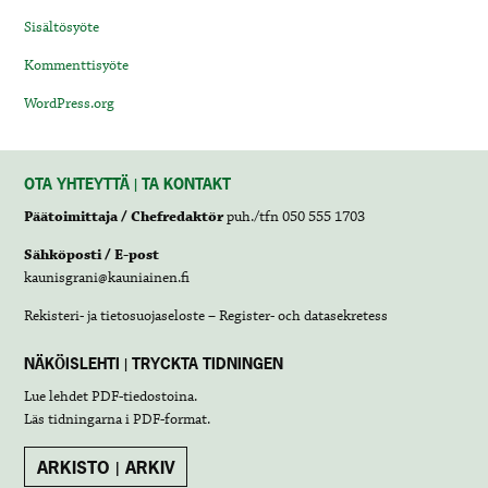
Sisältösyöte
Kommenttisyöte
WordPress.org
OTA YHTEYTTÄ | TA KONTAKT
Päätoimittaja / Chefredaktör
puh./tfn 050 555 1703
Sähköposti / E-post
kaunisgrani@kauniainen.fi
Rekisteri- ja tietosuojaseloste – Register- och datasekretess
NÄKÖISLEHTI | TRYCKTA TIDNINGEN
Lue lehdet
PDF-tiedostoina
.
Läs tidningarna i
PDF-format
.
ARKISTO | ARKIV