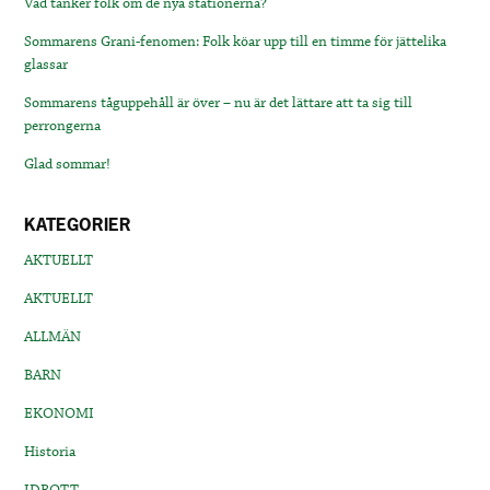
Vad tänker folk om de nya stationerna?
Sommarens Grani-fenomen: Folk köar upp till en timme för jättelika
glassar
Sommarens tåguppehåll är över – nu är det lättare att ta sig till
perrongerna
Glad sommar!
KATEGORIER
AKTUELLT
AKTUELLT
ALLMÄN
BARN
EKONOMI
Historia
IDROTT