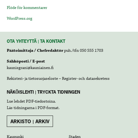
Flöde för kommentarer
WordPress.org
OTA YHTEYTTÄ | TA KONTAKT
Päätoimittaja / Chefredaktör
puh./tfn 050 555 1703
Sähköposti / E-post
kaunisgrani@kauniainen.fi
Rekisteri- ja tietosuojaseloste – Register- och datasekretess
NÄKÖISLEHTI | TRYCKTA TIDNINGEN
Lue lehdet
PDF-tiedostoina
.
Läs tidningarna i
PDF-format
.
ARKISTO | ARKIV
Kaupunki
Staden