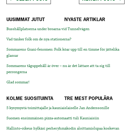
navigation
UUSIMMAT JUTUT
NYASTE ARTIKLAR
Busshållplatserna under broarna vid Tunnelvägen
Vad tänker folk om de nya stationerna?
Sommarens Grani-fenomen: Folk köar upp till en timme för jättelika
glassar
Sommarens tåguppehåll är över – nu är det lättare att ta sig till
perrongerna
Glad sommar!
KOLME SUOSITUINTA
TRE MEST POPULÄRA
5 kysymystä toimittajalle ja kauniaislaiselle Jan Anderssonille
Suomen ensimmäinen pizza-automaatti tuli Kauniaisiin
Hallinto-oikeus hylkäsi perheryhmäkodin aloittamislupaa koskevan