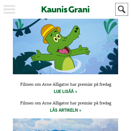
KAUPUNKI
STADEN
AJANKOHTAISTA
AKTUELLT
URHEILU
IDROTT
KULTTUURI
KULTUR
HISTORIA
HISTORIA
YLEINEN
ALLMÄN
FÖR
Filmen om Arne Alligator har premiär på fredag
MAINOSTAJILLE
ANNONSÖRER
LUE LISÄÄ
Filmen om Arne Alligator har premiär på fredag
LÄS ARTIKELN