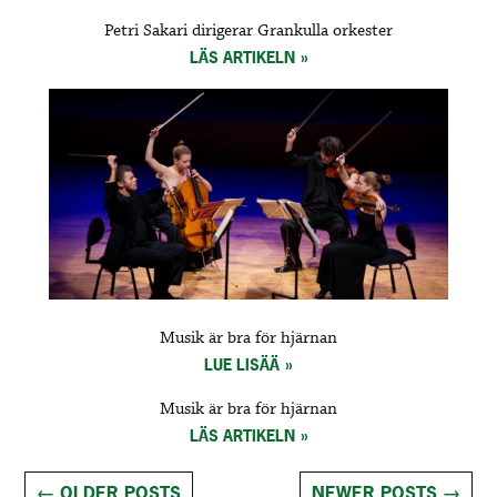
Petri Sakari dirigerar Grankulla orkester
LÄS ARTIKELN
Musik är bra för hjärnan
LUE LISÄÄ
Musik är bra för hjärnan
LÄS ARTIKELN
Posts
←
OLDER POSTS
NEWER POSTS
→