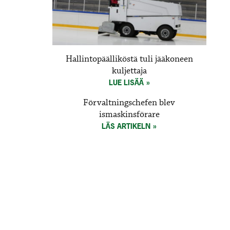
Hallintopäälliköstä tuli jääkoneen
kuljettaja
LUE LISÄÄ
Förvaltningschefen blev
ismaskinsförare
LÄS ARTIKELN