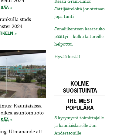
lvelut 2024
Kesän Grani-ilmiö:
ISÄÄ
Jättijäätelöitä jonotetaan
jopa tunti
ankulla stads
änster 2024
Junaliikenteen kesätauko
TIKELN
päättyi – kulku laitureille
helpottui
Hyvää kesää!
KOLME
SUOSITUINTA
TRE MEST
imus: Kauniaisissa
POPULÄRA
ää oikea asuntomuoto
5 kysymystä toimittajalle
ISÄÄ
ja kauniaislaiselle Jan
ing: Utmanande att
Anderssonille