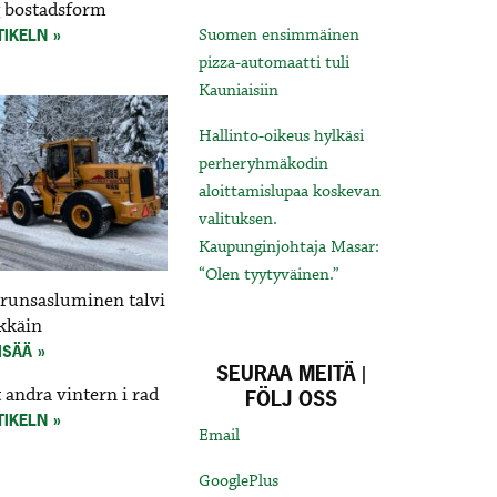
g bostadsform
TIKELN
Suomen ensimmäinen
pizza-automaatti tuli
Kauniaisiin
Hallinto-oikeus hylkäsi
perheryhmäkodin
aloittamislupaa koskevan
valituksen.
Kaupunginjohtaja Masar:
“Olen tyytyväinen.”
 runsasluminen talvi
kkäin
ISÄÄ
SEURAA MEITÄ |
andra vintern i rad
FÖLJ OSS
TIKELN
Email
GooglePlus