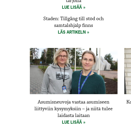
tarjolla
LUE LISÄÄ
Staden: Tillgång till stöd och
samtalshjälp finns
LÄS ARTIKELN
Asumisneuvoja vastaa asumiseen
Ko
liittyviin kysymyksiin – ja niitä tulee
laidasta laitaan
LUE LISÄÄ