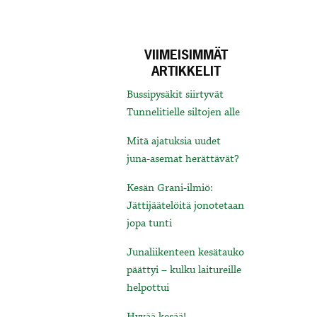
VIIMEISIMMÄT
ARTIKKELIT
Bussipysäkit siirtyvät
Tunnelitielle siltojen alle
Mitä ajatuksia uudet
juna-asemat herättävät?
Kesän Grani-ilmiö:
Jättijäätelöitä jonotetaan
jopa tunti
Junaliikenteen kesätauko
päättyi – kulku laitureille
helpottui
Hyvää kesää!