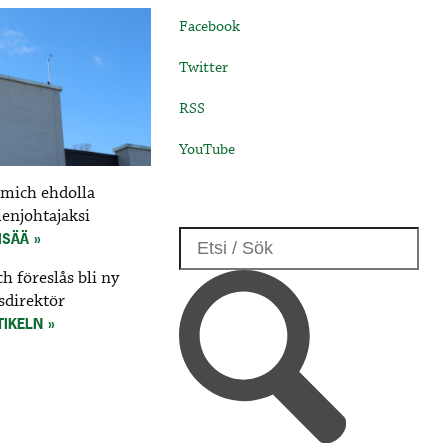
Facebook
Twitter
RSS
YouTube
mich ehdolla
menjohtajaksi
ISÄÄ
 föreslås bli ny
sdirektör
TIKELN