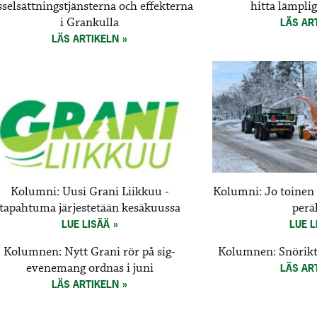
sselsättningstjänsterna och effekterna
hitta lämpli
i Grankulla
LÄS AR
LÄS ARTIKELN
Kolumni: Uusi Grani Liikkuu -
Kolumni: Jo toinen
tapahtuma järjestetään kesäkuussa
perä
LUE LISÄÄ
LUE L
Kolumnen: Nytt Grani rör på sig-
Kolumnen: Snörikt 
evenemang ordnas i juni
LÄS AR
LÄS ARTIKELN