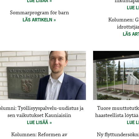
liikuntapa
LUE LISÄÄ
LUE L
Sommarprogram för barn
Kolumnen: Gr
LÄS ARTIKELN
idrottstj
LÄS AR
lumni: Työllisyyspalvelu-uudistus ja
Tuore muuttotutk
sen vaikutukset Kauniaisiin
haasteellista löyt
LUE LISÄÄ
LUE L
Kolumnen: Reformen av
Ny flyttundersökn