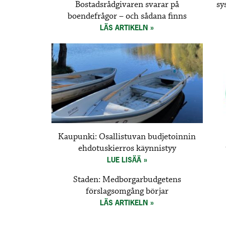
Bostadsrådgivaren svarar på
sy
boendefrågor – och sådana finns
LÄS ARTIKELN
Kaupunki: Osallistuvan budjetoinnin
ehdotuskierros käynnistyy
LUE LISÄÄ
Staden: Medborgarbudgetens
förslagsomgång börjar
LÄS ARTIKELN