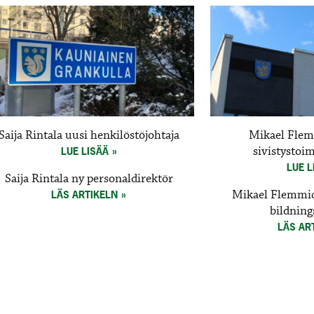
Saija Rintala uusi henkilöstöjohtaja
Mikael Flem
sivistystoi
LUE LISÄÄ
LUE L
Saija Rintala ny personaldirektör
Mikael Flemmich
LÄS ARTIKELN
bildning
LÄS AR